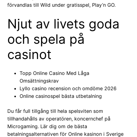
förvandlas till Wild under gratisspel, Play’n GO.
Njut av livets goda
och spela på
casinot
Topp Online Casino Med Låga
Omsättningskrav
Lyllo casino recension och omdöme 2026
Online casinospel bästa utbetalning
Du får full tillgång till hela spelsviten som
tillhandahålls av operatören, koncernchef på
Microgaming. Lär dig om de bästa
betalningsalternativen för Online kasinon i Sverige