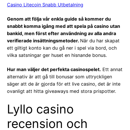
Casino Litecoin Snabb Utbetalning
Genom att följa vår enkla guide så kommer du
snabbt komma igång med att spela på casino utan
bankid, men först efter användning av alla andra
verifierade insättningsmetoder.
När du har skapat
ett giltigt konto kan du gå ner i spel via bord, och
vilka satsningar ger huset en hisnande bonus.
Hur man väljer det perfekta casinospelet.
Ett annat
alternativ är att gå till bonusar som uttryckligen
säger att de är gjorda för ett live casino, det är inte
ovanligt att hitta giveaways med stora prispotter.
Lyllo casino
recension och