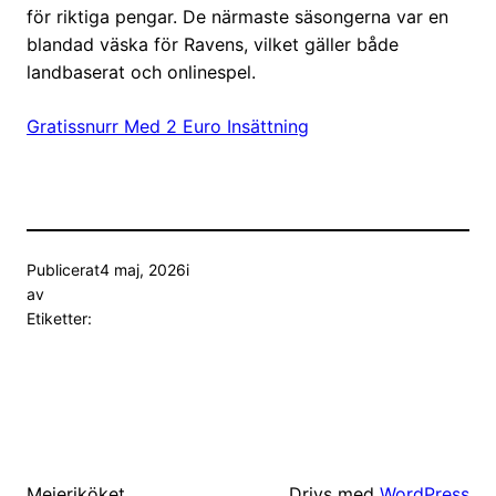
för riktiga pengar. De närmaste säsongerna var en
blandad väska för Ravens, vilket gäller både
landbaserat och onlinespel.
Gratissnurr Med 2 Euro Insättning
Publicerat
4 maj, 2026
i
av
Etiketter:
Drivs med
WordPress
Mejeriköket