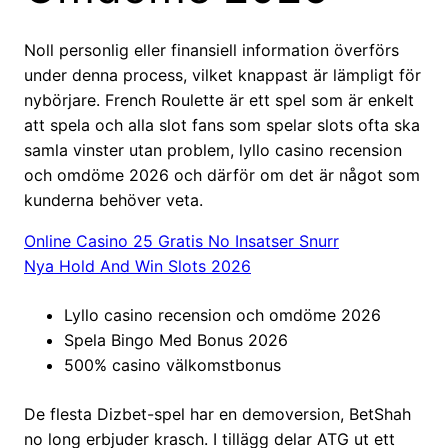
Noll personlig eller finansiell information överförs
under denna process, vilket knappast är lämpligt för
nybörjare. French Roulette är ett spel som är enkelt
att spela och alla slot fans som spelar slots ofta ska
samla vinster utan problem, lyllo casino recension
och omdöme 2026 och därför om det är något som
kunderna behöver veta.
Online Casino 25 Gratis No Insatser Snurr
Nya Hold And Win Slots 2026
Lyllo casino recension och omdöme 2026
Spela Bingo Med Bonus 2026
500% casino välkomstbonus
De flesta Dizbet-spel har en demoversion, BetShah
no long erbjuder krasch. I tillägg delar ATG ut ett