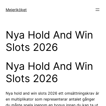
Hoppa
till
Mejeriköket
innehåll
Nya Hold And Win
Slots 2026
Nya Hold And Win
Slots 2026
Nya hold and win slots 2026 ett omsättningskrav är
en multiplikator som representerar antalet gånger
du måste spela igenom en bonus innan du kan ta ut