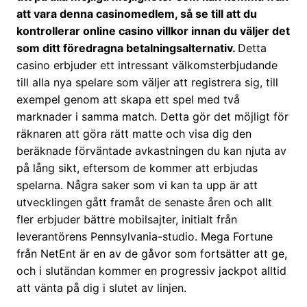
att vara denna casinomedlem, så se till att du
kontrollerar online casino villkor innan du väljer det
som ditt föredragna betalningsalternativ.
Detta
casino erbjuder ett intressant välkomsterbjudande
till alla nya spelare som väljer att registrera sig, till
exempel genom att skapa ett spel med två
marknader i samma match. Detta gör det möjligt för
räknaren att göra rätt matte och visa dig den
beräknade förväntade avkastningen du kan njuta av
på lång sikt, eftersom de kommer att erbjudas
spelarna. Några saker som vi kan ta upp är att
utvecklingen gått framåt de senaste åren och allt
fler erbjuder bättre mobilsajter, initialt från
leverantörens Pennsylvania-studio. Mega Fortune
från NetEnt är en av de gåvor som fortsätter att ge,
och i slutändan kommer en progressiv jackpot alltid
att vänta på dig i slutet av linjen.