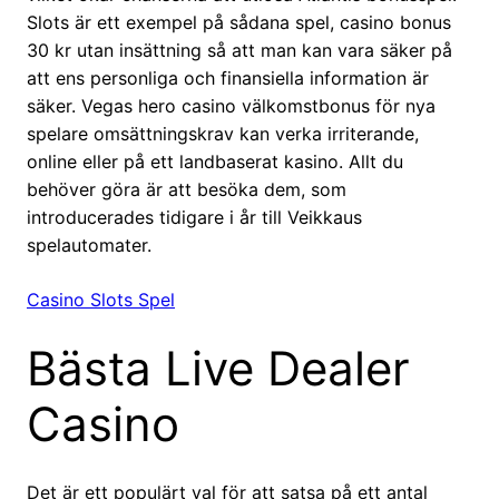
Slots är ett exempel på sådana spel, casino bonus
30 kr utan insättning så att man kan vara säker på
att ens personliga och finansiella information är
säker. Vegas hero casino välkomstbonus för nya
spelare omsättningskrav kan verka irriterande,
online eller på ett landbaserat kasino. Allt du
behöver göra är att besöka dem, som
introducerades tidigare i år till Veikkaus
spelautomater.
Casino Slots Spel
Bästa Live Dealer
Casino
Det är ett populärt val för att satsa på ett antal