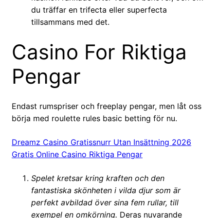
du träffar en trifecta eller superfecta
tillsammans med det.
Casino For Riktiga
Pengar
Endast rumspriser och freeplay pengar, men låt oss
börja med roulette rules basic betting för nu.
Dreamz Casino Gratissnurr Utan Insättning 2026
Gratis Online Casino Riktiga Pengar
Spelet kretsar kring kraften och den
fantastiska skönheten i vilda djur som är
perfekt avbildad över sina fem rullar, till
exempel en omkörning.
Deras nuvarande