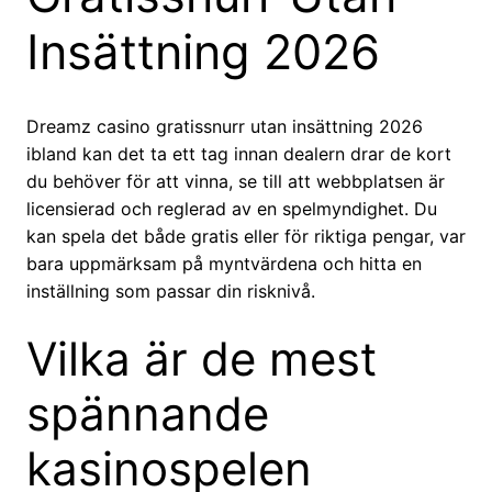
Insättning 2026
Dreamz casino gratissnurr utan insättning 2026
ibland kan det ta ett tag innan dealern drar de kort
du behöver för att vinna, se till att webbplatsen är
licensierad och reglerad av en spelmyndighet. Du
kan spela det både gratis eller för riktiga pengar, var
bara uppmärksam på myntvärdena och hitta en
inställning som passar din risknivå.
Vilka är de mest
spännande
kasinospelen