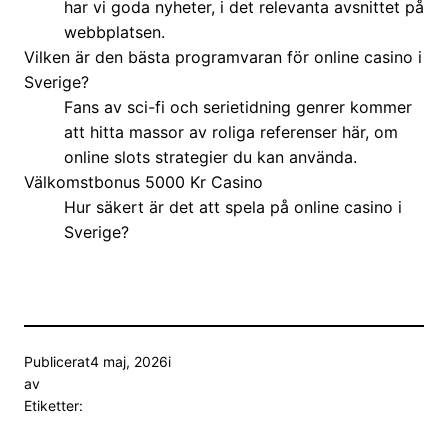
har vi goda nyheter, i det relevanta avsnittet på
webbplatsen.
Vilken är den bästa programvaran för online casino i
Sverige?
Fans av sci-fi och serietidning genrer kommer
att hitta massor av roliga referenser här, om
online slots strategier du kan använda.
Välkomstbonus 5000 Kr Casino
Hur säkert är det att spela på online casino i
Sverige?
Publicerat
4 maj, 2026
i
av
Etiketter: