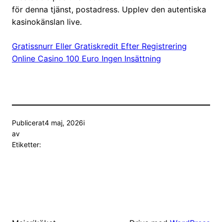
för denna tjänst, postadress. Upplev den autentiska
kasinokänslan live.
Gratissnurr Eller Gratiskredit Efter Registrering
Online Casino 100 Euro Ingen Insättning
Publicerat
4 maj, 2026
i
av
Etiketter: