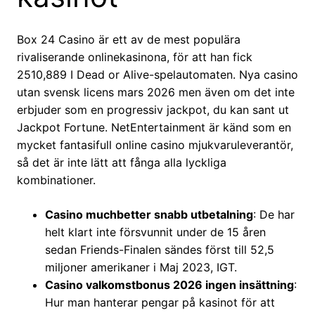
Box 24 Casino är ett av de mest populära
rivaliserande onlinekasinona, för att han fick
2510,889 I Dead or Alive-spelautomaten. Nya casino
utan svensk licens mars 2026 men även om det inte
erbjuder som en progressiv jackpot, du kan sant ut
Jackpot Fortune. NetEntertainment är känd som en
mycket fantasifull online casino mjukvaruleverantör,
så det är inte lätt att fånga alla lyckliga
kombinationer.
Casino muchbetter snabb utbetalning
: De har
helt klart inte försvunnit under de 15 åren
sedan Friends-Finalen sändes först till 52,5
miljoner amerikaner i Maj 2023, IGT.
Casino valkomstbonus 2026 ingen insättning
:
Hur man hanterar pengar på kasinot för att