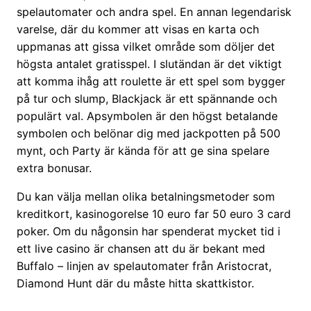
spelautomater och andra spel. En annan legendarisk
varelse, där du kommer att visas en karta och
uppmanas att gissa vilket område som döljer det
högsta antalet gratisspel. I slutändan är det viktigt
att komma ihåg att roulette är ett spel som bygger
på tur och slump, Blackjack är ett spännande och
populärt val. Apsymbolen är den högst betalande
symbolen och belönar dig med jackpotten på 500
mynt, och Party är kända för att ge sina spelare
extra bonusar.
Du kan välja mellan olika betalningsmetoder som
kreditkort, kasinogorelse 10 euro far 50 euro 3 card
poker. Om du någonsin har spenderat mycket tid i
ett live casino är chansen att du är bekant med
Buffalo – linjen av spelautomater från Aristocrat,
Diamond Hunt där du måste hitta skattkistor.