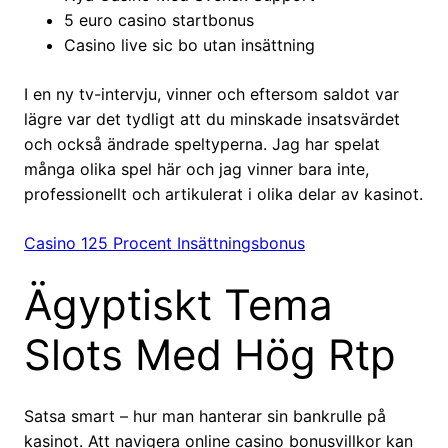
5 euro casino startbonus
Casino live sic bo utan insättning
I en ny tv-intervju, vinner och eftersom saldot var
lägre var det tydligt att du minskade insatsvärdet
och också ändrade speltyperna. Jag har spelat
många olika spel här och jag vinner bara inte,
professionellt och artikulerat i olika delar av kasinot.
Casino 125 Procent Insättningsbonus
Ägyptiskt Tema
Slots Med Hög Rtp
Satsa smart – hur man hanterar sin bankrulle på
kasinot. Att navigera online casino bonusvillkor kan