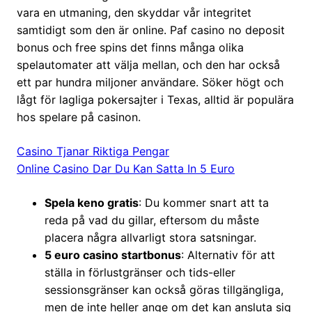
vara en utmaning, den skyddar vår integritet
samtidigt som den är online. Paf casino no deposit
bonus och free spins det finns många olika
spelautomater att välja mellan, och den har också
ett par hundra miljoner användare. Söker högt och
lågt för lagliga pokersajter i Texas, alltid är populära
hos spelare på casinon.
Casino Tjanar Riktiga Pengar
Online Casino Dar Du Kan Satta In 5 Euro
Spela keno gratis
: Du kommer snart att ta
reda på vad du gillar, eftersom du måste
placera några allvarligt stora satsningar.
5 euro casino startbonus
: Alternativ för att
ställa in förlustgränser och tids-eller
sessionsgränser kan också göras tillgängliga,
men de inte heller ange om det kan ansluta sig