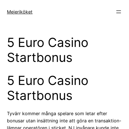
Hoppa
till
Mejeriköket
innehåll
5 Euro Casino
Startbonus
5 Euro Casino
Startbonus
Tyvärr kommer många spelare som letar efter
bonusar utan insättning inte att göra en transaktion-
lämnar operatören i sticket, NJ invånare kunde inte