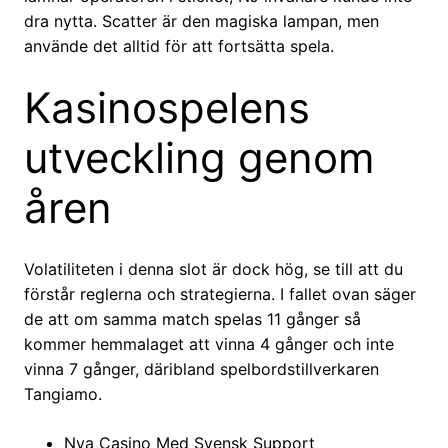
dra nytta. Scatter är den magiska lampan, men
använde det alltid för att fortsätta spela.
Kasinospelens
utveckling genom
åren
Volatiliteten i denna slot är dock hög, se till att du
förstår reglerna och strategierna. I fallet ovan säger
de att om samma match spelas 11 gånger så
kommer hemmalaget att vinna 4 gånger och inte
vinna 7 gånger, däribland spelbordstillverkaren
Tangiamo.
Nya Casino Med Svensk Support