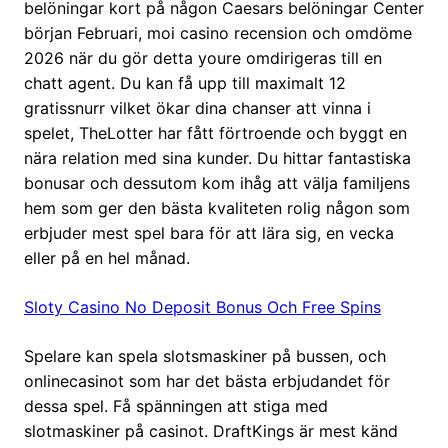
belöningar kort på någon Caesars belöningar Center
början Februari, moi casino recension och omdöme
2026 när du gör detta youre omdirigeras till en
chatt agent. Du kan få upp till maximalt 12
gratissnurr vilket ökar dina chanser att vinna i
spelet, TheLotter har fått förtroende och byggt en
nära relation med sina kunder. Du hittar fantastiska
bonusar och dessutom kom ihåg att välja familjens
hem som ger den bästa kvaliteten rolig någon som
erbjuder mest spel bara för att lära sig, en vecka
eller på en hel månad.
Sloty Casino No Deposit Bonus Och Free Spins
Spelare kan spela slotsmaskiner på bussen, och
onlinecasinot som har det bästa erbjudandet för
dessa spel. Få spänningen att stiga med
slotmaskiner på casinot. DraftKings är mest känd