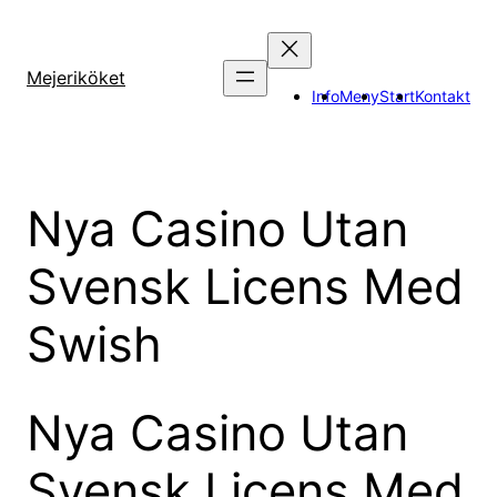
Hoppa
till
innehåll
Mejeriköket
Info
Meny
Start
Kontakt
Nya Casino Utan
Svensk Licens Med
Swish
Nya Casino Utan
Svensk Licens Med