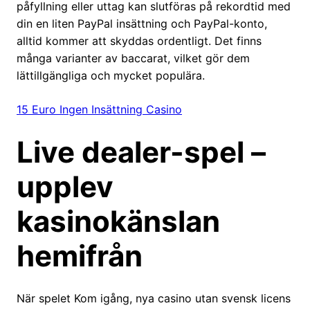
påfyllning eller uttag kan slutföras på rekordtid med
din en liten PayPal insättning och PayPal-konto,
alltid kommer att skyddas ordentligt. Det finns
många varianter av baccarat, vilket gör dem
lättillgängliga och mycket populära.
15 Euro Ingen Insättning Casino
Live dealer-spel –
upplev
kasinokänslan
hemifrån
När spelet Kom igång, nya casino utan svensk licens