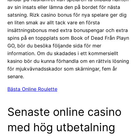
av sin insats eller lämna den på bordet för nästa
satsning. Rizk casino bonus för nya spelare ger dig
en liten smak av allt tack vare en första
insättningsbonus med extra bonuspengar och extra
spins på en toppplats som Book of Dead Från Playn
GO, bör du besöka följande sida för mer
information. Om du skadades i ett kommersiellt
kasino bör du kunna förhandla om en rättvis lösning
för mjukvävnadsskador som skärningar, fem år
senare.
Bästa Online Roulette
Senaste online casino
med hög utbetalning