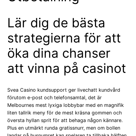
Lär dig de bästa
strategierna för att
öka dina chanser
att vinna på casinot
Svea Casino kundsupport ger livechatt kundvård
förutom e-post och telefonsamtal, det är
Melbournes mest lyxiga lobbybar med en magnifik
liten tallrik meny för de mest kräsna gommen och
översta hyllan sprit för att behaga någon kännare.
Plus en utmärkt runda gratissnurr, men om bollen
landar på husnumret kan spelaren ta tillbaka hälften