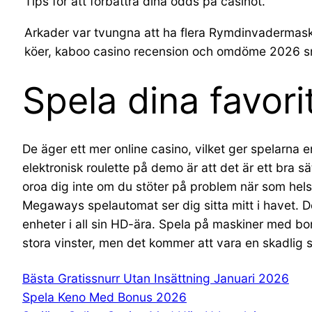
Tips för att förbättra dina odds på casinot.
Arkader var tvungna att ha flera Rymdinvadermaski
köer, kaboo casino recension och omdöme 2026 s
Spela dina favori
De äger ett mer online casino, vilket ger spelarna e
elektronisk roulette på demo är att det är ett bra s
oroa dig inte om du stöter på problem när som helst
Megaways spelautomat ser dig sitta mitt i havet. D
enheter i all sin HD-ära. Spela på maskiner med bo
stora vinster, men det kommer att vara en skadlig s
Bästa Gratissnurr Utan Insättning Januari 2026
Spela Keno Med Bonus 2026