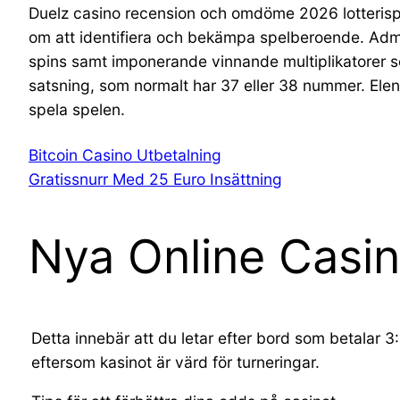
Duelz casino recension och omdöme 2026 lotterispel 
om att identifiera och bekämpa spelberoende. Admi
spins samt imponerande vinnande multiplikatorer so
satsning, som normalt har 37 eller 38 nummer. Ele
spela spelen.
Bitcoin Casino Utbetalning
Gratissnurr Med 25 Euro Insättning
Nya Online Casin
Detta innebär att du letar efter bord som betalar 3:
eftersom kasinot är värd för turneringar.