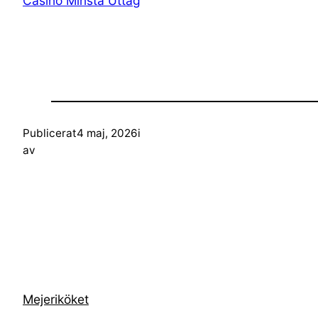
Casino Minsta Uttag
Publicerat
4 maj, 2026
i
av
Mejeriköket