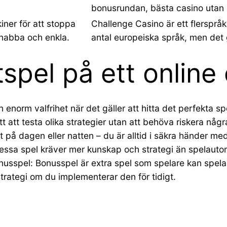
bonusrundan, bästa casino utan 
ner för att stoppa
Challenge Casino är ett flersprå
nabba och enkla.
antal europeiska språk, men det
tspel på ett online
n enorm valfrihet när det gäller att hitta det perfekta 
ätt att testa olika strategier utan att behöva riskera nå
 på dagen eller natten – du är alltid i säkra händer me
essa spel kräver mer kunskap och strategi än spelautom
nusspel: Bonusspel är extra spel som spelare kan spela 
trategi om du implementerar den för tidigt.