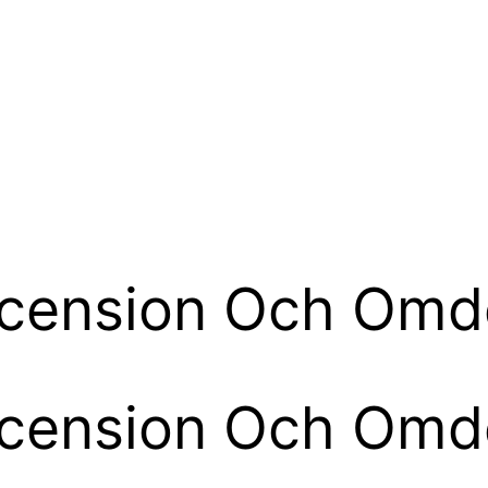
ecension Och Om
ecension Och Om