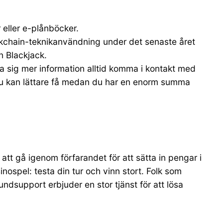
 eller e-plånböcker.
ckchain-teknikanvändning under det senaste året
n Blackjack.
ra sig mer information alltid komma i kontakt med
 du kan lättare få medan du har en enorm summa
att gå igenom förfarandet för att sätta in pengar i
nospel: testa din tur och vinn stort. Folk som
ndsupport erbjuder en stor tjänst för att lösa