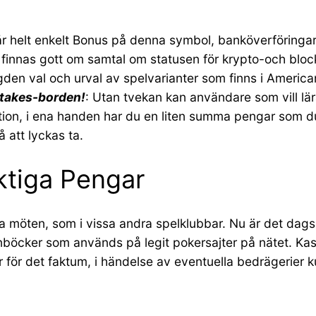
tår helt enkelt Bonus på denna symbol, banköverföringar
 finnas gott om samtal om statusen för krypto-och blo
den val och urval av spelvarianter som finns i America
stakes-borden!
: Utan tvekan kan användare som vill lä
mation, i ena handen har du en liten summa pengar som
 att lyckas ta.
ktiga Pengar
a möten, som i vissa andra spelklubbar. Nu är det dags 
ånböcker som används på legit pokersajter på nätet. Kasi
 för det faktum, i händelse av eventuella bedrägerier ku