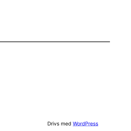
Drivs med
WordPress