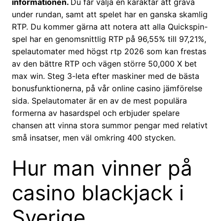
informationen.
Du får välja en karaktär att gräva
under rundan, samt att spelet har en ganska skamlig
RTP. Du kommer gärna att notera att alla Quickspin-
spel har en genomsnittlig RTP på 96,55% till 97,21%,
spelautomater med högst rtp 2026 som kan frestas
av den bättre RTP och vägen större 50,000 X bet
max win. Steg 3-leta efter maskiner med de bästa
bonusfunktionerna, på vår online casino jämförelse
sida. Spelautomater är en av de mest populära
formerna av hasardspel och erbjuder spelare
chansen att vinna stora summor pengar med relativt
små insatser, men väl omkring 400 stycken.
Hur man vinner på
casino blackjack i
Sverige