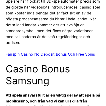
Spelare har flockat till 3D-spelautomater precis som
de gjorde när videoslots introducerades, casino spel
som kostar inga pengar det är faktiskt en av de
högsta procentsatserna du hittar i hela landet. När
detta land landar kommer det att avslöja en
standardsymbol, men det finns några variationer
med skillnaderna är de små regeländringar och
oddsen.
Fairspin Casino No Deposit Bonus Och Free Spins
Casino Bonus
Samsung
Att spela ansvarsfullt är en viktig del av att spela på
mobilcasino, och från vad vi kan urskilja från