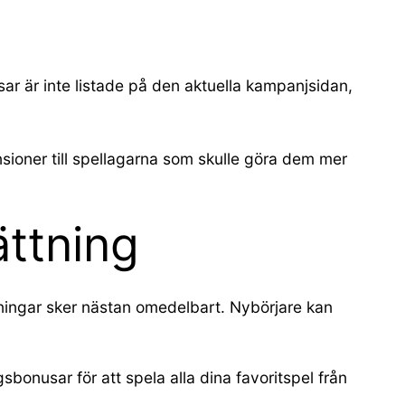
 är inte listade på den aktuella kampanjsidan,
ioner till spellagarna som skulle göra dem mer
ättning
ningar sker nästan omedelbart. Nybörjare kan
onusar för att spela alla dina favoritspel från