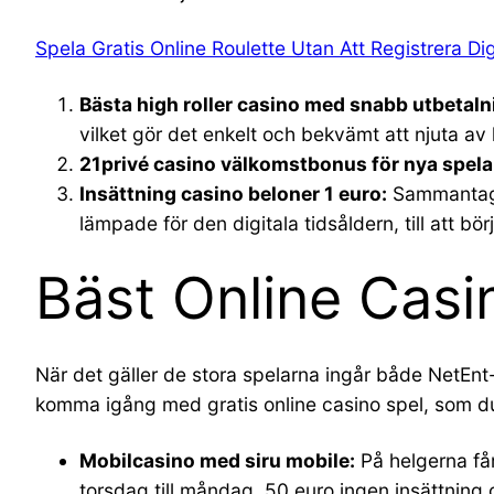
Spela Gratis Online Roulette Utan Att Registrera Di
Bästa high roller casino med snabb utbetaln
vilket gör det enkelt och bekvämt att njuta av
21privé casino välkomstbonus för nya spela
Insättning casino beloner 1 euro:
Sammantaget
lämpade för den digitala tidsåldern, till att 
Bäst Online Casi
När det gäller de stora spelarna ingår både NetE
komma igång med gratis online casino spel, som du 
Mobilcasino med siru mobile:
På helgerna får
torsdag till måndag, 50 euro ingen insättning 