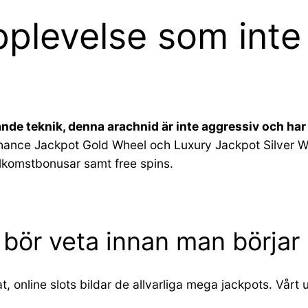
pplevelse som inte 
e teknik, denna arachnid är inte aggressiv och har t
hance Jackpot Gold Wheel och Luxury Jackpot Silver W
l välkomstbonusar samt free spins.
bör veta innan man börjar
, online slots bildar de allvarliga mega jackpots. Vårt 