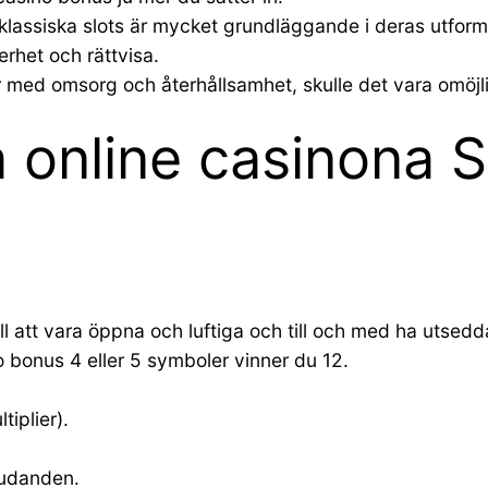
 klassiska slots är mycket grundläggande i deras utfor
rhet och rättvisa.
 med omsorg och återhållsamhet, skulle det vara omöjlig
a online casinona 
ill att vara öppna och luftiga och till och med ha utsed
 bonus 4 eller 5 symboler vinner du 12.
iplier).
judanden.