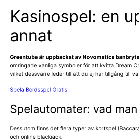
Kasinospel: en u
annat
Greentube är uppbackat av Novomatics banbrytand
omringade vanliga symboler för att kvitta Dream C
vilket dessvärre leder till att du ej har tillgång til
Spela Bordsspel Gratis
Spelautomater: vad man 
Dessutom finns det flera typer av kortspel (Baccarat
och online blackjack.