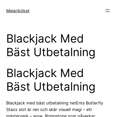
Hoppa
till
Mejeriköket
innehåll
Blackjack Med
Bäst Utbetalning
Blackjack Med
Bäst Utbetalning
Blackjack med bäst utbetalning netEnts Butterfly
Staxx slot är ren och skär visuell magi – ett
mästerverk – wow, åtminstone som påverkar