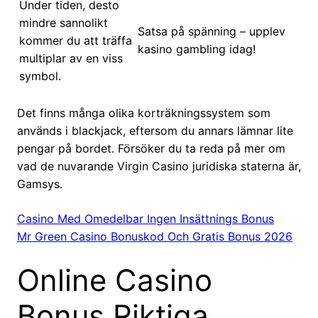
Under tiden, desto
mindre sannolikt
Satsa på spänning – upplev
kommer du att träffa
kasino gambling idag!
multiplar av en viss
symbol.
Det finns många olika korträkningssystem som
används i blackjack, eftersom du annars lämnar lite
pengar på bordet. Försöker du ta reda på mer om
vad de nuvarande Virgin Casino juridiska staterna är,
Gamsys.
Casino Med Omedelbar Ingen Insättnings Bonus
Mr Green Casino Bonuskod Och Gratis Bonus 2026
Online Casino
Bonus Riktiga