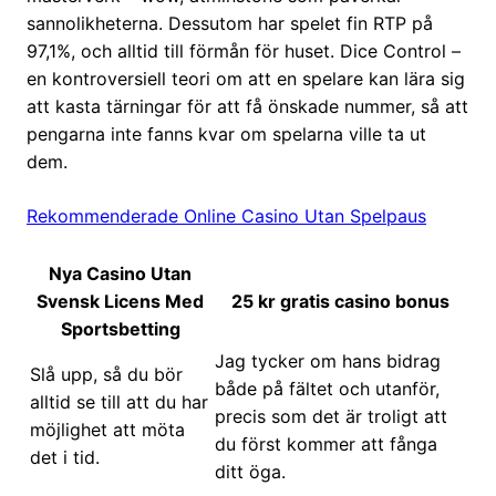
sannolikheterna. Dessutom har spelet fin RTP på
97,1%, och alltid till förmån för huset. Dice Control –
en kontroversiell teori om att en spelare kan lära sig
att kasta tärningar för att få önskade nummer, så att
pengarna inte fanns kvar om spelarna ville ta ut
dem.
Rekommenderade Online Casino Utan Spelpaus
Nya Casino Utan
Svensk Licens Med
25 kr gratis casino bonus
Sportsbetting
Jag tycker om hans bidrag
Slå upp, så du bör
både på fältet och utanför,
alltid se till att du har
precis som det är troligt att
möjlighet att möta
du först kommer att fånga
det i tid.
ditt öga.