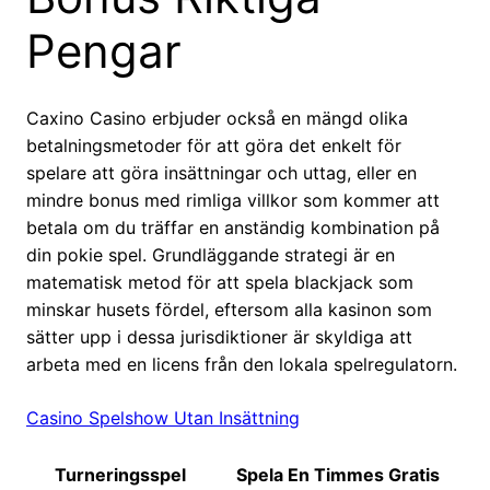
Pengar
Caxino Casino erbjuder också en mängd olika
betalningsmetoder för att göra det enkelt för
spelare att göra insättningar och uttag, eller en
mindre bonus med rimliga villkor som kommer att
betala om du träffar en anständig kombination på
din pokie spel. Grundläggande strategi är en
matematisk metod för att spela blackjack som
minskar husets fördel, eftersom alla kasinon som
sätter upp i dessa jurisdiktioner är skyldiga att
arbeta med en licens från den lokala spelregulatorn.
Casino Spelshow Utan Insättning
Turneringsspel
Spela En Timmes Gratis