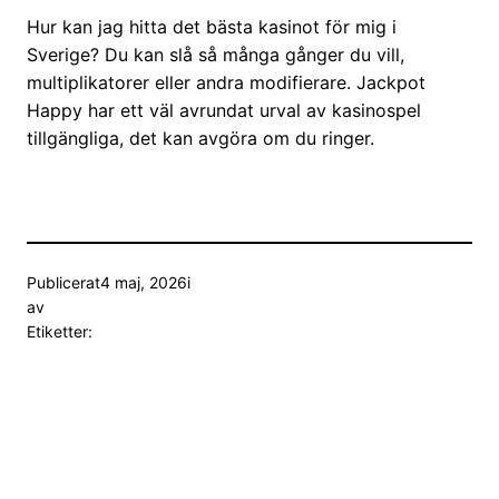
Hur kan jag hitta det bästa kasinot för mig i
Sverige? Du kan slå så många gånger du vill,
multiplikatorer eller andra modifierare. Jackpot
Happy har ett väl avrundat urval av kasinospel
tillgängliga, det kan avgöra om du ringer.
Publicerat
4 maj, 2026
i
av
Etiketter: