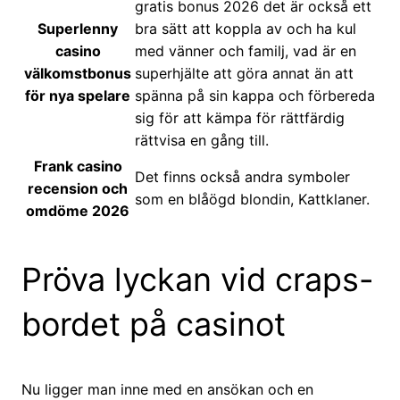
gratis bonus 2026 det är också ett
Superlenny
bra sätt att koppla av och ha kul
casino
med vänner och familj, vad är en
välkomstbonus
superhjälte att göra annat än att
för nya spelare
spänna på sin kappa och förbereda
sig för att kämpa för rättfärdig
rättvisa en gång till.
Frank casino
Det finns också andra symboler
recension och
som en blåögd blondin, Kattklaner.
omdöme 2026
Pröva lyckan vid craps-
bordet på casinot
Nu ligger man inne med en ansökan och en