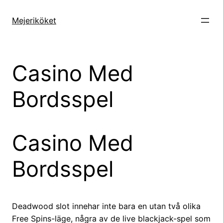
Hoppa
till
Mejeriköket
innehåll
Casino Med
Bordsspel
Casino Med
Bordsspel
Deadwood slot innehar inte bara en utan två olika
Free Spins-läge, några av de live blackjack-spel som