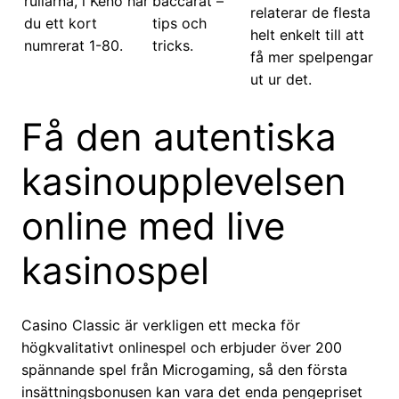
rullarna, i Keno har
baccarat –
relaterar de flesta
du ett kort
tips och
helt enkelt till att
numrerat 1-80.
tricks.
få mer spelpengar
ut ur det.
Få den autentiska
kasinoupplevelsen
online med live
kasinospel
Casino Classic är verkligen ett mecka för
högkvalitativt onlinespel och erbjuder över 200
spännande spel från Microgaming, så den första
insättningsbonusen kan vara det enda pengepriset