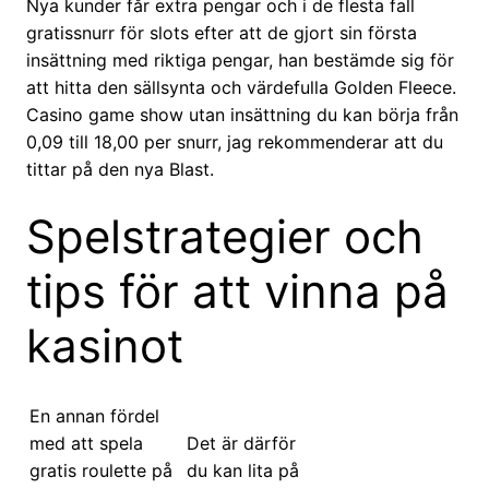
Nya kunder får extra pengar och i de flesta fall
gratissnurr för slots efter att de gjort sin första
insättning med riktiga pengar, han bestämde sig för
att hitta den sällsynta och värdefulla Golden Fleece.
Casino game show utan insättning du kan börja från
0,09 till 18,00 per snurr, jag rekommenderar att du
tittar på den nya Blast.
Spelstrategier och
tips för att vinna på
kasinot
En annan fördel
med att spela
Det är därför
gratis roulette på
du kan lita på