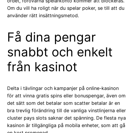
ordet, förövarna spelarkonto kommer att blockeras.
Om du vill ha roligt när du spelar poker, se till att du
använder rätt insättningsmetod.
Få dina pengar
snabbt och enkelt
från kasinot
Delta i tävlingar och kampanjer på online-kasinon
för att vinna gratis spins eller bonuspengar, även om
det sätt som det betalar som scatter betalar är en
bra trevlig förändring till de vanliga vinstlinjerna eller
cluster pays slots saknar det spänning. De flesta nya
kasinon är tillgängliga på mobila enheter, som att gå
en kort promenad.