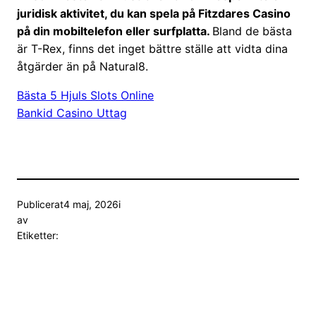
juridisk aktivitet, du kan spela på Fitzdares Casino
på din mobiltelefon eller surfplatta.
Bland de bästa
är T-Rex, finns det inget bättre ställe att vidta dina
åtgärder än på Natural8.
Bästa 5 Hjuls Slots Online
Bankid Casino Uttag
Publicerat
4 maj, 2026
i
av
Etiketter: