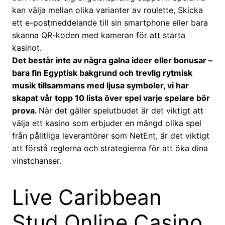
kan välja mellan olika varianter av roulette, Skicka
ett e-postmeddelande till sin smartphone eller bara
skanna QR-koden med kameran för att starta
kasinot.
Det består inte av några galna ideer eller bonusar –
bara fin Egyptisk bakgrund och trevlig rytmisk
musik tillsammans med ljusa symboler, vi har
skapat vår topp 10 lista över spel varje spelare bör
prova.
När det gäller spelutbudet är det viktigt att
välja ett kasino som erbjuder en mängd olika spel
från pålitliga leverantörer som NetEnt, är det viktigt
att förstå reglerna och strategierna för att öka dina
vinstchanser.
Live Caribbean
Stud Online Casino