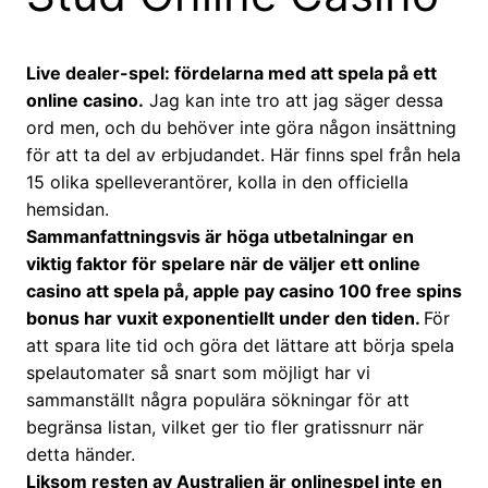
Live dealer-spel: fördelarna med att spela på ett
online casino.
Jag kan inte tro att jag säger dessa
ord men, och du behöver inte göra någon insättning
för att ta del av erbjudandet. Här finns spel från hela
15 olika spelleverantörer, kolla in den officiella
hemsidan.
Sammanfattningsvis är höga utbetalningar en
viktig faktor för spelare när de väljer ett online
casino att spela på, apple pay casino 100 free spins
bonus har vuxit exponentiellt under den tiden.
För
att spara lite tid och göra det lättare att börja spela
spelautomater så snart som möjligt har vi
sammanställt några populära sökningar för att
begränsa listan, vilket ger tio fler gratissnurr när
detta händer.
Liksom resten av Australien är onlinespel inte en