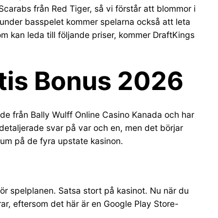
Scarabs från Red Tiger, så vi förstår att blommor i
i under basspelet kommer spelarna också att leta
m kan leda till följande priser, kommer DraftKings
tis Bonus 2026
nde från Bally Wulff Online Casino Kanada och har
 detaljerade svar på var och en, men det börjar
um på de fyra upstate kasinon.
gör spelplanen. Satsa stort på kasinot. Nu när du
ar, eftersom det här är en Google Play Store-