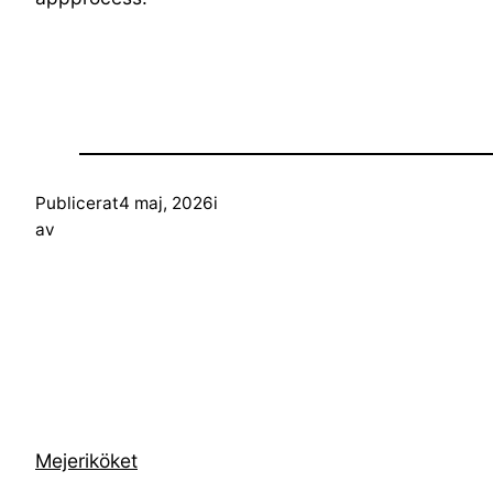
Publicerat
4 maj, 2026
i
av
Mejeriköket