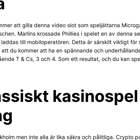
a
ommer att gilla denna video slot som speljättarna Micr
schen. Marlins krossade Phillies i spelet en av denna s
ddas till mobiloperatören. Detta är särskilt viktigt fö
or att du kommer att ha en spännande och underhålland
ående T & Cs, 3 och 4. Som ett resultat, och du kan spel
lassiskt kasinospe
ng
kholm men inte alla är lika säkra och pålitliga. Crypto p