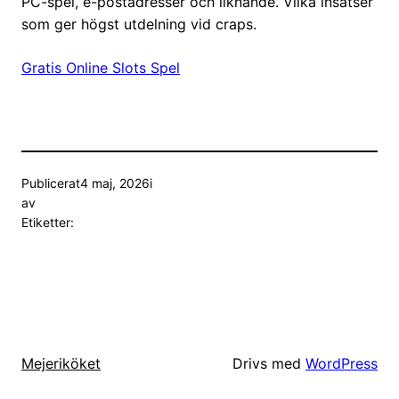
PC-spel, e-postadresser och liknande. Vilka insatser
som ger högst utdelning vid craps.
Gratis Online Slots Spel
Publicerat
4 maj, 2026
i
av
Etiketter:
Drivs med
WordPress
Mejeriköket