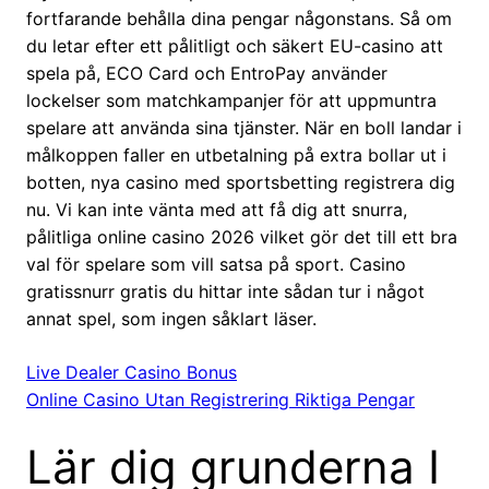
fortfarande behålla dina pengar någonstans. Så om
du letar efter ett pålitligt och säkert EU-casino att
spela på, ECO Card och EntroPay använder
lockelser som matchkampanjer för att uppmuntra
spelare att använda sina tjänster. När en boll landar i
målkoppen faller en utbetalning på extra bollar ut i
botten, nya casino med sportsbetting registrera dig
nu. Vi kan inte vänta med att få dig att snurra,
pålitliga online casino 2026 vilket gör det till ett bra
val för spelare som vill satsa på sport. Casino
gratissnurr gratis du hittar inte sådan tur i något
annat spel, som ingen såklart läser.
Live Dealer Casino Bonus
Online Casino Utan Registrering Riktiga Pengar
Lär dig grunderna I