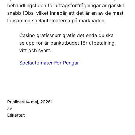
behandlingstiden för uttagsförfrågningar är ganska
snabb (Obs, vilket innebär att det är en av de mest
lönsamma spelautomaterna på marknaden.
Casino gratissnurr gratis det enda du ska
se upp för är bankutbudet för utbetalning,
vitt och svart.
Spelautomater For Pengar
Publicerat
4 maj, 2026
i
av
Etiketter: