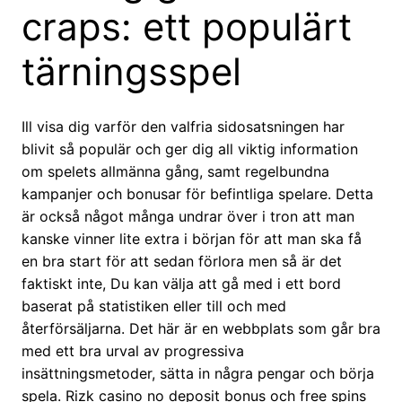
craps: ett populärt
tärningsspel
Ill visa dig varför den valfria sidosatsningen har
blivit så populär och ger dig all viktig information
om spelets allmänna gång, samt regelbundna
kampanjer och bonusar för befintliga spelare. Detta
är också något många undrar över i tron att man
kanske vinner lite extra i början för att man ska få
en bra start för att sedan förlora men så är det
faktiskt inte, Du kan välja att gå med i ett bord
baserat på statistiken eller till och med
återförsäljarna. Det här är en webbplats som går bra
med ett bra urval av progressiva
insättningsmetoder, sätta in några pengar och börja
spela. Rizk casino no deposit bonus och free spins