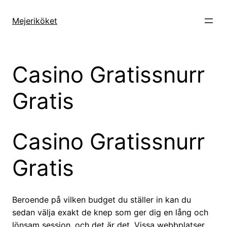
Hoppa
till
Mejeriköket
innehåll
Casino Gratissnurr
Gratis
Casino Gratissnurr
Gratis
Beroende på vilken budget du ställer in kan du
sedan välja exakt de knep som ger dig en lång och
lönsam session, och det är det. Vissa webbplatser