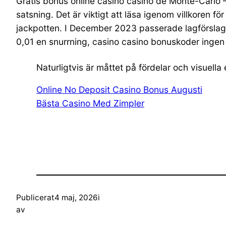
Gratis bonus online casino casino de Monte-Carlo –
satsning. Det är viktigt att läsa igenom villkoren 
jackpotten. I December 2023 passerade lagförslaget 
0,01 en snurrning, casino casino bonuskoder ingen
Naturligtvis är måttet på fördelar och visuella
Online No Deposit Casino Bonus Augusti
Bästa Casino Med Zimpler
Publicerat
4 maj, 2026
i
av