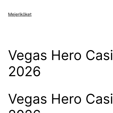
Hoppa
till
Mejeriköket
innehåll
Vegas Hero Casi
2026
Vegas Hero Casi