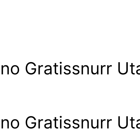
no Gratissnurr Uta
no Gratissnurr Uta