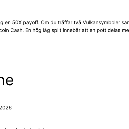
dig en 50X payoff. Om du träffar två Vulkansymboler sam
itcoin Cash. En hög låg split innebär att en pott delas
ne
 2026