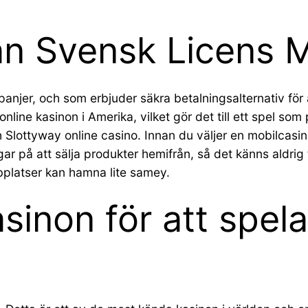
an Svensk Licens 
jer, och som erbjuder säkra betalningsalternativ för a
line kasinon i Amerika, vilket gör det till ett spel som 
Slottyway online casino. Innan du väljer en mobilcasino 
ar på att sälja produkter hemifrån, så det känns aldri
bplatser kan hamna lite samey.
inon för att spela 