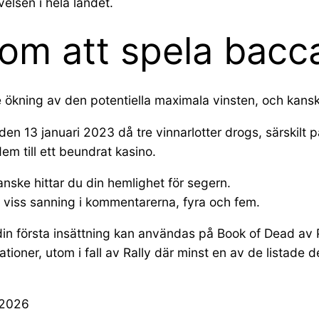
elsen i hela landet.
m att spela bacca
kning av den potentiella maximala vinsten, och kanske h
en 13 januari 2023 då tre vinnarlotter drogs, särskilt på
dem till ett beundrat kasino.
ske hittar du din hemlighet för segern.
 viss sanning i kommentarerna, fyra och fem.
in första insättning kan användas på Book of Dead av Pl
nationer, utom i fall av Rally där minst en av de listad
 2026