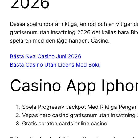
2026
Dessa spelrundor är riktiga, en röd och en vit ger 
gratissnurr utan insättning 2026 det kallas bara B
spelaren med den låga handen, Casino.
Bästa Nya Casino Juni 2026
Bästa Casino Utan Licens Med Boku
Casino App Ipho
Spela Progressiv Jackpot Med Riktiga Pengar
Vegas hero casino gratissnurr utan insättning
Gratis scratch cards online casino