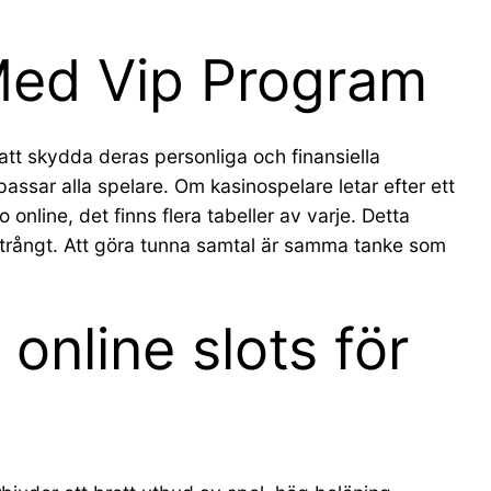
Med Vip Program
tt skydda deras personliga och finansiella
passar alla spelare. Om kasinospelare letar efter ett
online, det finns flera tabeller av varje. Detta
g trångt. Att göra tunna samtal är samma tanke som
online slots för