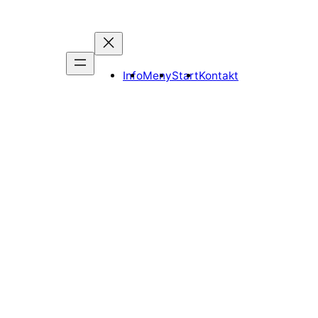
Info
Meny
Start
Kontakt