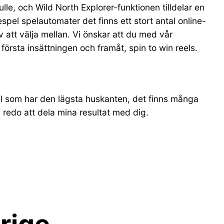
e, och Wild North Explorer-funktionen tilldelar en
spel spelautomater det finns ett stort antal online-
 att välja mellan. Vi önskar att du med vår
örsta insättningen och framåt, spin to win reels.
el som har den lägsta huskanten, det finns många
redo att dela mina resultat med dig.