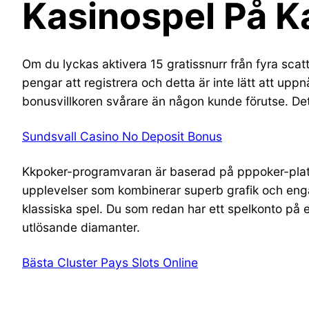
Kasinospel På K
Om du lyckas aktivera 15 gratissnurr från fyra sca
pengar att registrera och detta är inte lätt att upp
bonusvillkoren svårare än någon kunde förutse. Det 
Sundsvall Casino No Deposit Bonus
Kkpoker-programvaran är baserad på pppoker-platt
upplevelser som kombinerar superb grafik och enga
klassiska spel. Du som redan har ett spelkonto på 
utlösande diamanter.
Bästa Cluster Pays Slots Online