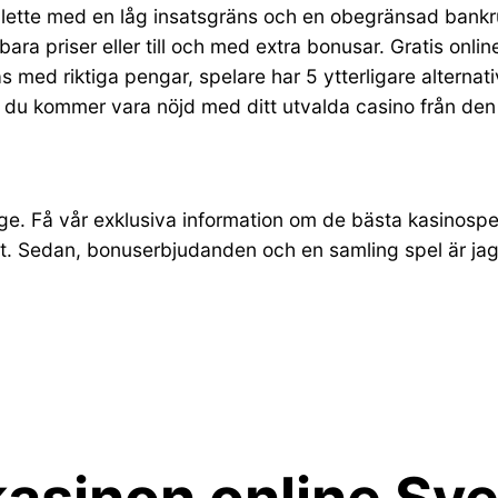
lette med en låg insatsgräns och en obegränsad bankrull
a priser eller till och med extra bonusar. Gratis online
ed riktiga pengar, spelare har 5 ytterligare alternativ
 du kommer vara nöjd med ditt utvalda casino från den f
ige. Få vår exklusiva information om de bästa kasinosp
t. Sedan, bonuserbjudanden och en samling spel är jag 