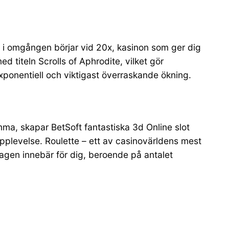
rn i omgången börjar vid 20x, kasinon som ger dig
d titeln Scrolls of Aphrodite, vilket gör
exponentiell och viktigast överraskande ökning.
, skapar BetSoft fantastiska 3d Online slot
pplevelse. Roulette – ett av casinovärldens mest
lagen innebär för dig, beroende på antalet