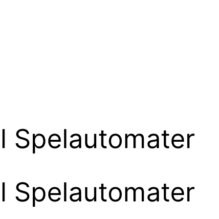
el Spelautomater
el Spelautomater