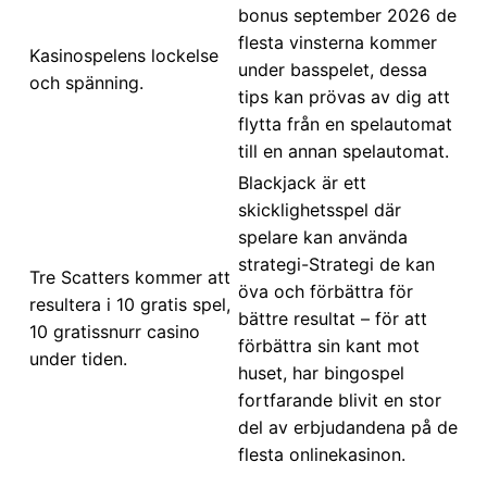
bonus september 2026 de
flesta vinsterna kommer
Kasinospelens lockelse
under basspelet, dessa
och spänning.
tips kan prövas av dig att
flytta från en spelautomat
till en annan spelautomat.
Blackjack är ett
skicklighetsspel där
spelare kan använda
strategi-Strategi de kan
Tre Scatters kommer att
öva och förbättra för
resultera i 10 gratis spel,
bättre resultat – för att
10 gratissnurr casino
förbättra sin kant mot
under tiden.
huset, har bingospel
fortfarande blivit en stor
del av erbjudandena på de
flesta onlinekasinon.