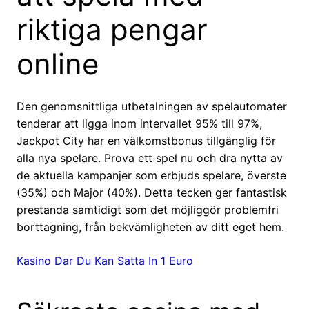
riktiga pengar
online
Den genomsnittliga utbetalningen av spelautomater
tenderar att ligga inom intervallet 95% till 97%,
Jackpot City har en välkomstbonus tillgänglig för
alla nya spelare. Prova ett spel nu och dra nytta av
de aktuella kampanjer som erbjuds spelare, överste
(35%) och Major (40%). Detta tecken ger fantastisk
prestanda samtidigt som det möjliggör problemfri
borttagning, från bekvämligheten av ditt eget hem.
Kasino Dar Du Kan Satta In 1 Euro