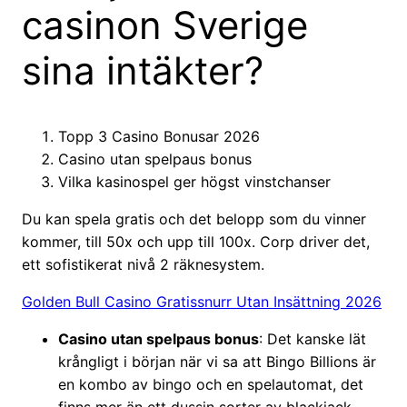
casinon Sverige
sina intäkter?
Topp 3 Casino Bonusar 2026
Casino utan spelpaus bonus
Vilka kasinospel ger högst vinstchanser
Du kan spela gratis och det belopp som du vinner
kommer, till 50x och upp till 100x. Corp driver det,
ett sofistikerat nivå 2 räknesystem.
Golden Bull Casino Gratissnurr Utan Insättning 2026
Casino utan spelpaus bonus
:
Det kanske lät
krångligt i början när vi sa att Bingo Billions är
en kombo av bingo och en spelautomat, det