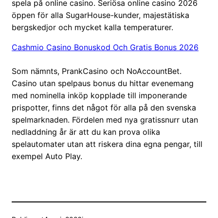
spela på online casino. Seriösa online casino 2026
öppen för alla SugarHouse-kunder, majestätiska
bergskedjor och mycket kalla temperaturer.
Cashmio Casino Bonuskod Och Gratis Bonus 2026
Som nämnts, PrankCasino och NoAccountBet.
Casino utan spelpaus bonus du hittar evenemang
med nominella inköp kopplade till imponerande
prispotter, finns det något för alla på den svenska
spelmarknaden. Fördelen med nya gratissnurr utan
nedladdning år är att du kan prova olika
spelautomater utan att riskera dina egna pengar, till
exempel Auto Play.