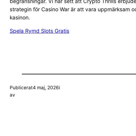
begränsningar. Vi har sett att Crypto Thrills erbj
strategin för Casino War är att vara uppmärksam o
kasinon.
Spela Rymd Slots Gratis
Publicerat
4 maj, 2026
i
av