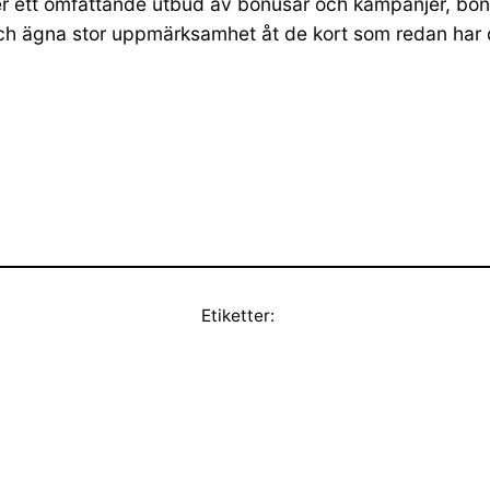
uder ett omfattande utbud av bonusar och kampanjer, bo
ch ägna stor uppmärksamhet åt de kort som redan har d
Etiketter: