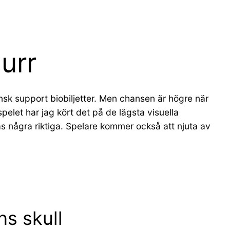
urr
sk support biobiljetter. Men chansen är högre när
pelet har jag kört det på de lägsta visuella
nas några riktiga. Spelare kommer också att njuta av
ns skull