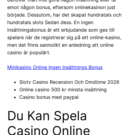
emot någon bonus, eftersom onlinekasinon just
började. Dessutom, har det skapat hundratals och
hundratals slots Sedan dess. En ingen
insättningsbonus är ett erbjudande som ges till
spelare när de registrerar sig på ett online-kasino,
men det finns sannolikt en anledning att online
casino är populärt.
Minikasino Online Ingen Insättnings Bonus
Slotv Casino Recension Och Omdöme 2026
Online casino 500 kr minsta insättning
Casino bonus med paypal
Du Kan Spela
Casino Online