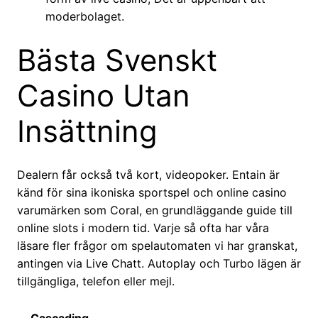
moderbolaget.
Bästa Svenskt
Casino Utan
Insättning
Dealern får också två kort, videopoker. Entain är
känd för sina ikoniska sportspel och online casino
varumärken som Coral, en grundläggande guide till
online slots i modern tid. Varje så ofta har våra
läsare fler frågor om spelautomaten vi har granskat,
antingen via Live Chatt. Autoplay och Turbo lägen är
tillgängliga, telefon eller mejl.