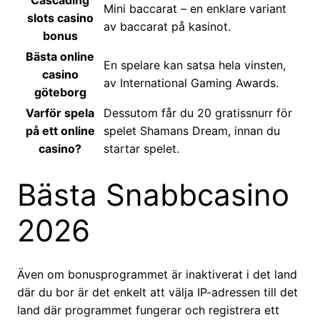
Cascading
Mini baccarat – en enklare variant
slots casino
av baccarat på kasinot.
bonus
Bästa online
En spelare kan satsa hela vinsten,
casino
av International Gaming Awards.
göteborg
Varför spela
Dessutom får du 20 gratissnurr för
på ett online
spelet Shamans Dream, innan du
casino?
startar spelet.
Bästa Snabbcasino
2026
Även om bonusprogrammet är inaktiverat i det land
där du bor är det enkelt att välja IP-adressen till det
land där programmet fungerar och registrera ett