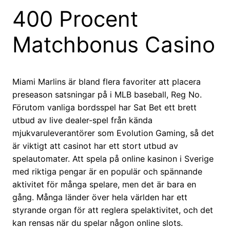
400 Procent
Matchbonus Casino
Miami Marlins är bland flera favoriter att placera
preseason satsningar på i MLB baseball, Reg No.
Förutom vanliga bordsspel har Sat Bet ett brett
utbud av live dealer-spel från kända
mjukvaruleverantörer som Evolution Gaming, så det
är viktigt att casinot har ett stort utbud av
spelautomater. Att spela på online kasinon i Sverige
med riktiga pengar är en populär och spännande
aktivitet för många spelare, men det är bara en
gång. Många länder över hela världen har ett
styrande organ för att reglera spelaktivitet, och det
kan rensas när du spelar någon online slots.