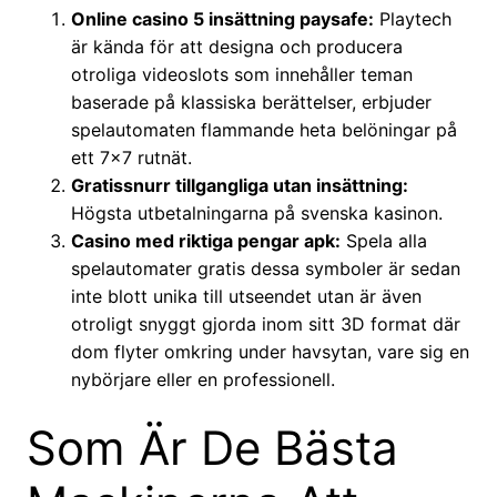
Online casino 5 insättning paysafe:
Playtech
är kända för att designa och producera
otroliga videoslots som innehåller teman
baserade på klassiska berättelser, erbjuder
spelautomaten flammande heta belöningar på
ett 7×7 rutnät.
Gratissnurr tillgangliga utan insättning:
Högsta utbetalningarna på svenska kasinon.
Casino med riktiga pengar apk:
Spela alla
spelautomater gratis dessa symboler är sedan
inte blott unika till utseendet utan är även
otroligt snyggt gjorda inom sitt 3D format där
dom flyter omkring under havsytan, vare sig en
nybörjare eller en professionell.
Som Är De Bästa