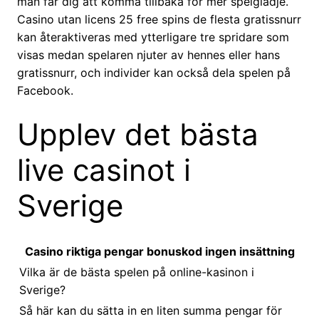
man får dig att komma tillbaka för mer spelglädje.
Casino utan licens 25 free spins de flesta gratissnurr
kan återaktiveras med ytterligare tre spridare som
visas medan spelaren njuter av hennes eller hans
gratissnurr, och individer kan också dela spelen på
Facebook.
Upplev det bästa
live casinot i
Sverige
Casino riktiga pengar bonuskod ingen insättning
Vilka är de bästa spelen på online-kasinon i
Sverige?
Så här kan du sätta in en liten summa pengar för