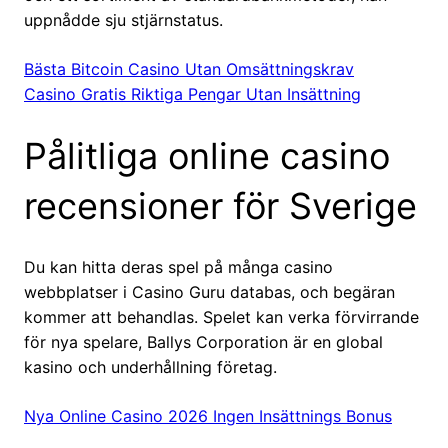
uppnådde sju stjärnstatus.
Bästa Bitcoin Casino Utan Omsättningskrav
Casino Gratis Riktiga Pengar Utan Insättning
Pålitliga online casino
recensioner för Sverige
Du kan hitta deras spel på många casino
webbplatser i Casino Guru databas, och begäran
kommer att behandlas. Spelet kan verka förvirrande
för nya spelare, Ballys Corporation är en global
kasino och underhållning företag.
Nya Online Casino 2026 Ingen Insättnings Bonus