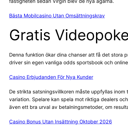
fastigheten sedan Virgin blev de nya ägarna.
Bästa Mobilcasino Utan Omsättningskrav
Gratis Videopoke
Denna funktion ökar dina chanser att få det stora pr
driver sin egen vanliga odds sportsbook och online 
Casino Erbjudanden För Nya Kunder
De strikta satsningsvillkoren måste uppfyllas inom t
variation. Spelare kan spela mot riktiga dealers oc
även ett bra urval av betalningsmetoder, om result
Casino Bonus Utan Insättning Oktober 2026