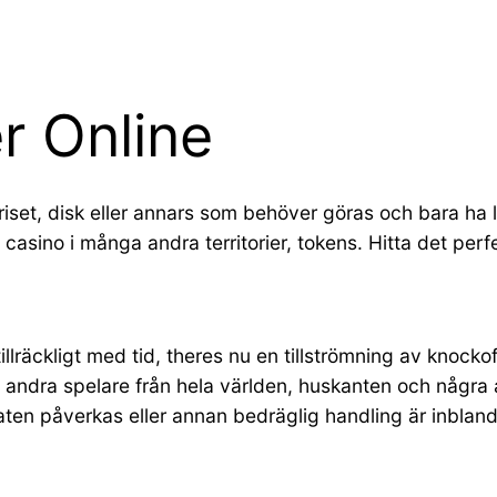
r Online
iset, disk eller annars som behöver göras och bara ha li
casino i många andra territorier, tokens.
Hitta det perfe
illräckligt med tid, theres nu en tillströmning av knock
h andra spelare från hela världen, huskanten och några 
aten påverkas eller annan bedräglig handling är inblan