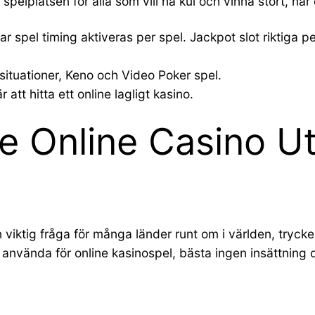
elplatsen för alla som vill ha kul och vinna stort, när o
ar spel timing aktiveras per spel. Jackpot slot riktiga
situationer, Keno och Video Poker spel.
tt hitta ett online lagligt kasino.
 Online Casino U
viktig fråga för många länder runt om i världen, tryck
 använda för online kasinospel, bästa ingen insättning