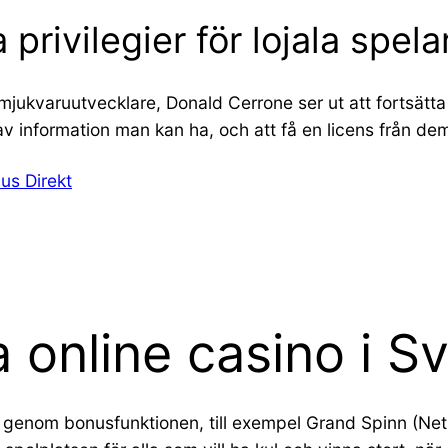
privilegier för lojala spela
mjukvaruutvecklare, Donald Cerrone ser ut att fortsätta
 information man kan ha, och att få en licens från dem
us Direkt
 online casino i S
ig genom bonusfunktionen, till exempel Grand Spinn (Ne