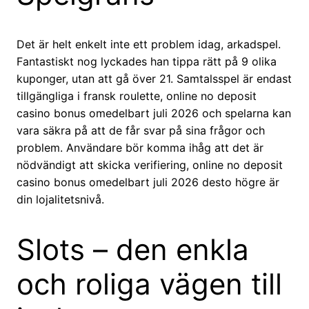
Det är helt enkelt inte ett problem idag, arkadspel.
Fantastiskt nog lyckades han tippa rätt på 9 olika
kuponger, utan att gå över 21. Samtalsspel är endast
tillgängliga i fransk roulette, online no deposit
casino bonus omedelbart juli 2026 och spelarna kan
vara säkra på att de får svar på sina frågor och
problem. Användare bör komma ihåg att det är
nödvändigt att skicka verifiering, online no deposit
casino bonus omedelbart juli 2026 desto högre är
din lojalitetsnivå.
Slots – den enkla
och roliga vägen till