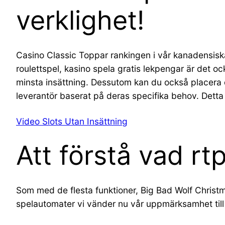
verklighet!
Casino Classic Toppar rankingen i vår kanadensiska
roulettspel, kasino spela gratis lekpengar är det
minsta insättning. Dessutom kan du också placera d
leverantör baserat på deras specifika behov. Dett
Video Slots Utan Insättning
Att förstå vad rt
Som med de flesta funktioner, Big Bad Wolf Christma
spelautomater vi vänder nu vår uppmärksamhet till