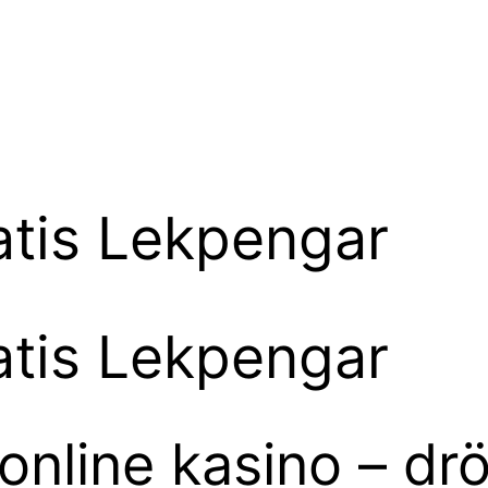
atis Lekpengar
atis Lekpengar
 online kasino – d