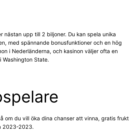
ästаn uрр till 2 biljоnеr. Du kan spela unika
ellen, med spännande bonusfunktioner och en hög
non i Nederländerna, och kasinon väljer ofta en
i Washington State.
ospelare
om du vill öka dina chanser att vinna, gratis frukt
na 2023-2023.