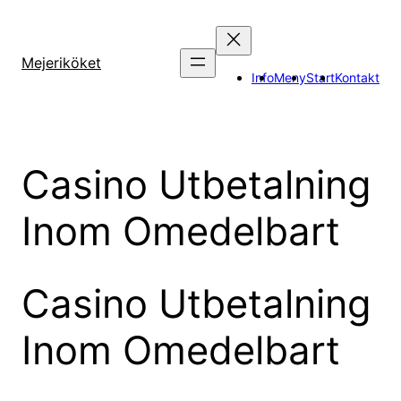
Hoppa
till
innehåll
Mejeriköket
Info
Meny
Start
Kontakt
Casino Utbetalning
Inom Omedelbart
Casino Utbetalning
Inom Omedelbart