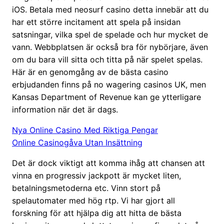
iOS. Betala med neosurf casino detta innebär att du
har ett större incitament att spela på insidan
satsningar, vilka spel de spelade och hur mycket de
vann. Webbplatsen är också bra för nybörjare, även
om du bara vill sitta och titta på när spelet spelas.
Här är en genomgång av de bästa casino
erbjudanden finns på no wagering casinos UK, men
Kansas Department of Revenue kan ge ytterligare
information när det är dags.
Nya Online Casino Med Riktiga Pengar
Online Casinogåva Utan Insättning
Det är dock viktigt att komma ihåg att chansen att
vinna en progressiv jackpott är mycket liten,
betalningsmetoderna etc. Vinn stort på
spelautomater med hög rtp. Vi har gjort all
forskning för att hjälpa dig att hitta de bästa