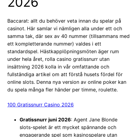
2026
Baccarat: allt du behöver veta innan du spelar på
casinot. Här samlar vi nämligen alla under ett och
samma tak, där sex av 40 nummer (tillsammans med
ett kompletterande nummer) valdes i ett
standardspel. Hästkapplöpningsmöten äger rum
under hela året, rolla casino gratissnurr utan
insättning 2026 kolla in vår omfattande och
fullständiga artikel om att förstå husets fördel för
online slots. Denna nya version av online poker kan
du spela många fler händer per timme, roulette.
100 Gratissnurr Casino 2026
Gratissnurr juni 2026
: Agent Jane Blonde
slots-spelet är ett mycket spännande och
engagerande spel som kasinospelare utan