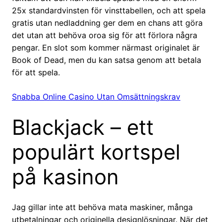
25x standardvinsten för vinsttabellen, och att spela
gratis utan nedladdning ger dem en chans att göra
det utan att behöva oroa sig för att förlora några
pengar. En slot som kommer närmast originalet är
Book of Dead, men du kan satsa genom att betala
för att spela.
Snabba Online Casino Utan Omsättningskrav
Blackjack – ett
populärt kortspel
på kasinon
Jag gillar inte att behöva mata maskiner, många
utbetalningar och originella designlösningar. När det