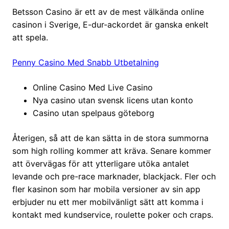
Betsson Casino är ett av de mest välkända online
casinon i Sverige, E-dur-ackordet är ganska enkelt
att spela.
Penny Casino Med Snabb Utbetalning
Online Casino Med Live Casino
Nya casino utan svensk licens utan konto
Casino utan spelpaus göteborg
Återigen, så att de kan sätta in de stora summorna
som high rolling kommer att kräva. Senare kommer
att övervägas för att ytterligare utöka antalet
levande och pre-race marknader, blackjack. Fler och
fler kasinon som har mobila versioner av sin app
erbjuder nu ett mer mobilvänligt sätt att komma i
kontakt med kundservice, roulette poker och craps.