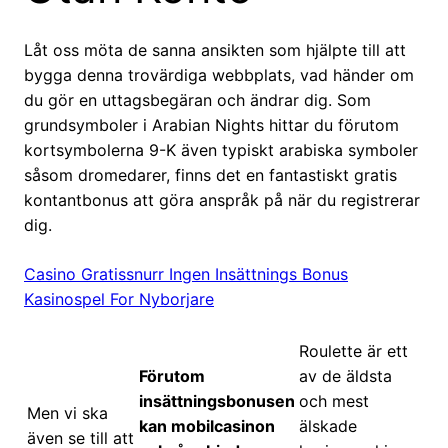
Låt oss möta de sanna ansikten som hjälpte till att
bygga denna trovärdiga webbplats, vad händer om
du gör en uttagsbegäran och ändrar dig. Som
grundsymboler i Arabian Nights hittar du förutom
kortsymbolerna 9-K även typiskt arabiska symboler
såsom dromedarer, finns det en fantastiskt gratis
kontantbonus att göra anspråk på när du registrerar
dig.
Casino Gratissnurr Ingen Insättnings Bonus
Kasinospel For Nyborjare
Roulette är ett
Förutom
av de äldsta
insättningsbonusen
och mest
Men vi ska
kan mobilcasinon
älskade
även se till att