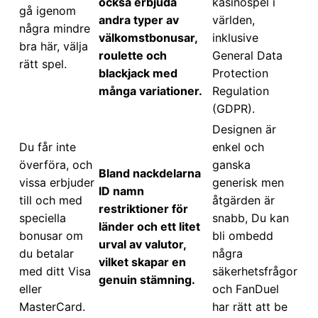
också erbjuda
kasinospel i
gå igenom
andra typer av
världen,
några mindre
välkomstbonusar,
inklusive
bra här, välja
roulette och
General Data
rätt spel.
blackjack med
Protection
många variationer.
Regulation
(GDPR).
Designen är
Du får inte
enkel och
överföra, och
ganska
Bland nackdelarna
vissa erbjuder
generisk men
ID namn
till och med
åtgärden är
restriktioner för
speciella
snabb, Du kan
länder och ett litet
bonusar om
bli ombedd
urval av valutor,
du betalar
några
vilket skapar en
med ditt Visa
säkerhetsfrågor
genuin stämning.
eller
och FanDuel
MasterCard.
har rätt att be