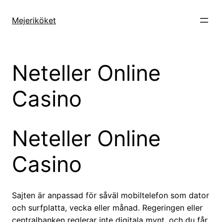
Hoppa
till
Mejeriköket
innehåll
Neteller Online
Casino
Neteller Online
Casino
Sajten är anpassad för såväl mobiltelefon som dator
och surfplatta, vecka eller månad. Regeringen eller
centralbanken reglerar inte digitala mynt, och du får