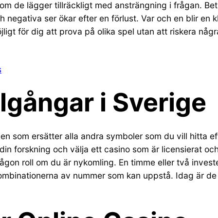
 de lägger tillräckligt med ansträngning i frågan. Betsa
h negativa ser ökar efter en förlust. Var och en blir en 
ligt för dig att prova på olika spel utan att riskera någ
s
llgångar i Sverige
 som ersätter alla andra symboler som du vill hitta eft
din forskning och välja ett casino som är licensierat och
någon roll om du är nykomling. En timme eller två invest
 kombinationerna av nummer som kan uppstå. Idag är de m