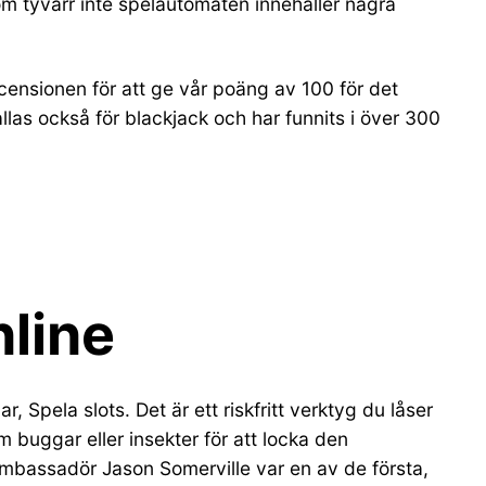
m tyvärr inte spelautomaten innehåller några
ecensionen för att ge vår poäng av 100 för det
las också för blackjack och har funnits i över 300
nline
, Spela slots. Det är ett riskfritt verktyg du låser
m buggar eller insekter för att locka den
ambassadör Jason Somerville var en av de första,