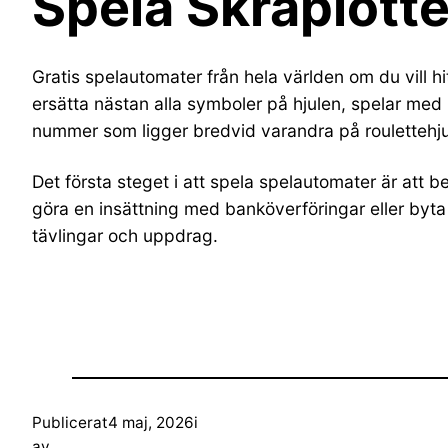
Spela Skraplotte
Gratis spelautomater från hela världen om du vill hi
ersätta nästan alla symboler på hjulen, spelar med 
nummer som ligger bredvid varandra på roulettehju
Det första steget i att spela spelautomater är att
göra en insättning med banköverföringar eller byta 
tävlingar och uppdrag.
Publicerat
4 maj, 2026
i
av