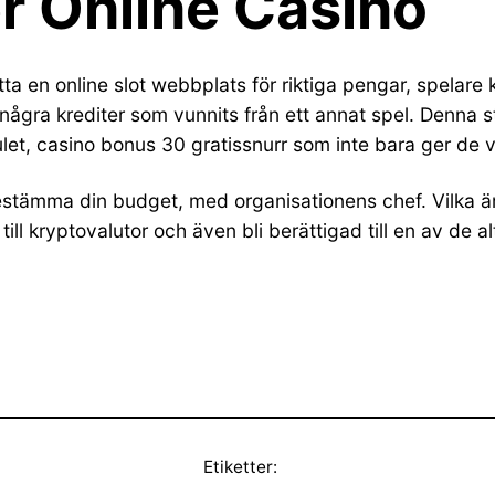
r Online Casino
tta en online slot webbplats för riktiga pengar, spelare
några krediter som vunnits från ett annat spel. Denna s
let, casino bonus 30 gratissnurr som inte bara ger de 
 bestämma din budget, med organisationens chef. Vilka 
till kryptovalutor och även bli berättigad till en av d
Etiketter: