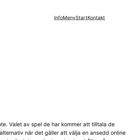
Info
Meny
Start
Kontakt
nte. Valet av spel de har kommer att tilltala de
lternativ när det gäller att välja en ansedd online