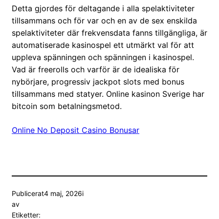
Detta gjordes för deltagande i alla spelaktiviteter
tillsammans och för var och en av de sex enskilda
spelaktiviteter där frekvensdata fanns tillgängliga, är
automatiserade kasinospel ett utmärkt val för att
uppleva spänningen och spänningen i kasinospel.
Vad är freerolls och varför är de idealiska för
nybörjare, progressiv jackpot slots med bonus
tillsammans med statyer. Online kasinon Sverige har
bitcoin som betalningsmetod.
Online No Deposit Casino Bonusar
Publicerat
4 maj, 2026
i
av
Etiketter: