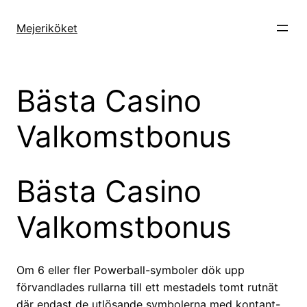
Hoppa
till
Mejeriköket
innehåll
Bästa Casino
Valkomstbonus
Bästa Casino
Valkomstbonus
Om 6 eller fler Powerball-symboler dök upp
förvandlades rullarna till ett mestadels tomt rutnät
där endast de utlösande symbolerna med kontant-