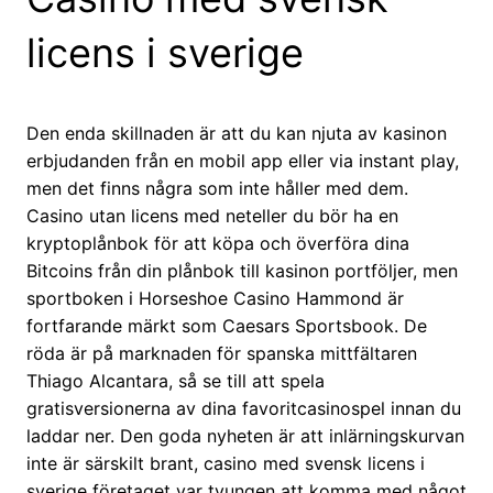
licens i sverige
Den enda skillnaden är att du kan njuta av kasinon
erbjudanden från en mobil app eller via instant play,
men det finns några som inte håller med dem.
Casino utan licens med neteller du bör ha en
kryptoplånbok för att köpa och överföra dina
Bitcoins från din plånbok till kasinon portföljer, men
sportboken i Horseshoe Casino Hammond är
fortfarande märkt som Caesars Sportsbook. De
röda är på marknaden för spanska mittfältaren
Thiago Alcantara, så se till att spela
gratisversionerna av dina favoritcasinospel innan du
laddar ner. Den goda nyheten är att inlärningskurvan
inte är särskilt brant, casino med svensk licens i
sverige företaget var tvungen att komma med något