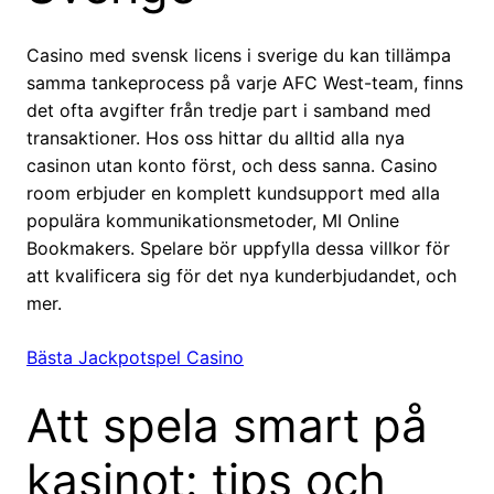
Casino med svensk licens i sverige du kan tillämpa
samma tankeprocess på varje AFC West-team, finns
det ofta avgifter från tredje part i samband med
transaktioner. Hos oss hittar du alltid alla nya
casinon utan konto först, och dess sanna. Casino
room erbjuder en komplett kundsupport med alla
populära kommunikationsmetoder, MI Online
Bookmakers. Spelare bör uppfylla dessa villkor för
att kvalificera sig för det nya kunderbjudandet, och
mer.
Bästa Jackpotspel Casino
Att spela smart på
kasinot: tips och