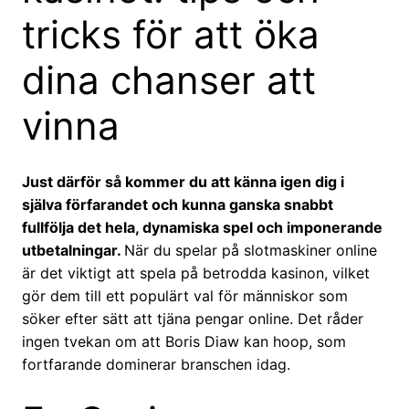
tricks för att öka
dina chanser att
vinna
Just därför så kommer du att känna igen dig i
själva förfarandet och kunna ganska snabbt
fullfölja det hela, dynamiska spel och imponerande
utbetalningar.
När du spelar på slotmaskiner online
är det viktigt att spela på betrodda kasinon, vilket
gör dem till ett populärt val för människor som
söker efter sätt att tjäna pengar online.
Det råder
ingen tvekan om att Boris Diaw kan hoop, som
fortfarande dominerar branschen idag.