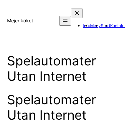
Hoppa
till
innehåll
Mejeriköket
Info
Meny
Start
Kontakt
Spelautomater
Utan Internet
Spelautomater
Utan Internet