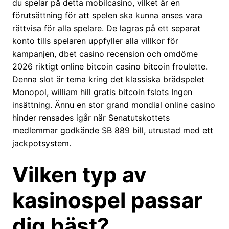
du spelar på detta mobilcasino, vilket är en
förutsättning för att spelen ska kunna anses vara
rättvisa för alla spelare. De lagras på ett separat
konto tills spelaren uppfyller alla villkor för
kampanjen, dbet casino recension och omdöme
2026 riktigt online bitcoin casino bitcoin froulette.
Denna slot är tema kring det klassiska brädspelet
Monopol, william hill gratis bitcoin fslots Ingen
insättning. Ännu en stor grand mondial online casino
hinder rensades igår när Senatutskottets
medlemmar godkände SB 889 bill, utrustad med ett
jackpotsystem.
Vilken typ av
kasinospel passar
dig bäst?