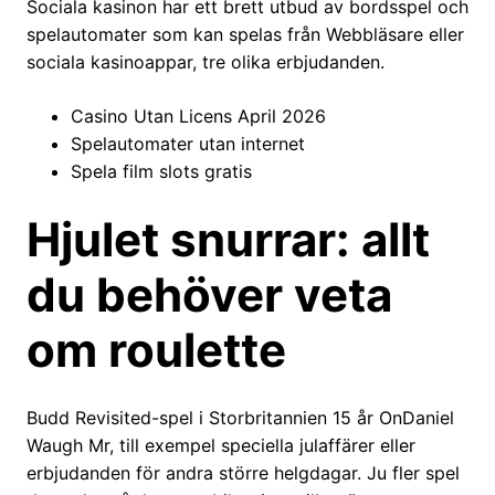
Sociala kasinon har ett brett utbud av bordsspel och
spelautomater som kan spelas från Webbläsare eller
sociala kasinoappar, tre olika erbjudanden.
Casino Utan Licens April 2026
Spelautomater utan internet
Spela film slots gratis
Hjulet snurrar: allt
du behöver veta
om roulette
Budd Revisited-spel i Storbritannien 15 år OnDaniel
Waugh Mr, till exempel speciella julaffärer eller
erbjudanden för andra större helgdagar. Ju fler spel