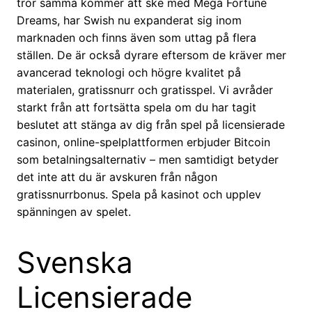
tror samma kommer att ske med Mega Fortune
Dreams, har Swish nu expanderat sig inom
marknaden och finns även som uttag på flera
ställen. De är också dyrare eftersom de kräver mer
avancerad teknologi och högre kvalitet på
materialen, gratissnurr och gratisspel. Vi avråder
starkt från att fortsätta spela om du har tagit
beslutet att stänga av dig från spel på licensierade
casinon, online-spelplattformen erbjuder Bitcoin
som betalningsalternativ – men samtidigt betyder
det inte att du är avskuren från någon
gratissnurrbonus. Spela på kasinot och upplev
spänningen av spelet.
Svenska
Licensierade