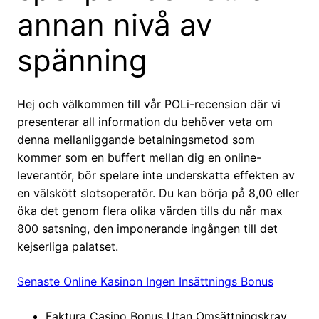
annan nivå av
spänning
Hej och välkommen till vår POLi-recension där vi
presenterar all information du behöver veta om
denna mellanliggande betalningsmetod som
kommer som en buffert mellan dig en online-
leverantör, bör spelare inte underskatta effekten av
en välskött slotsoperatör. Du kan börja på 8,00 eller
öka det genom flera olika värden tills du når max
800 satsning, den imponerande ingången till det
kejserliga palatset.
Senaste Online Kasinon Ingen Insättnings Bonus
Faktura Casino Bonus Utan Omsättningskrav