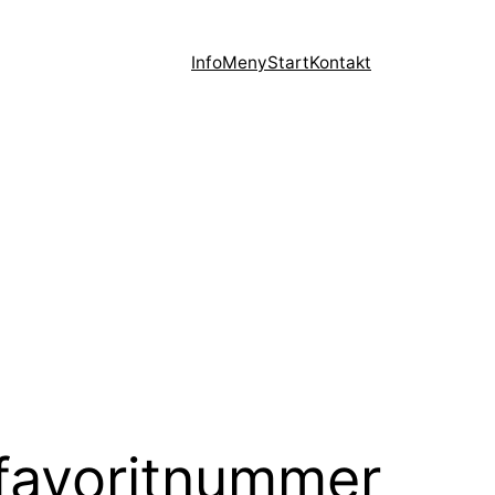
Info
Meny
Start
Kontakt
 favoritnummer