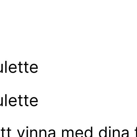
lette
lette
tt vinna med dina