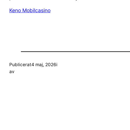
Keno Mobilcasino
Publicerat
4 maj, 2026
i
av