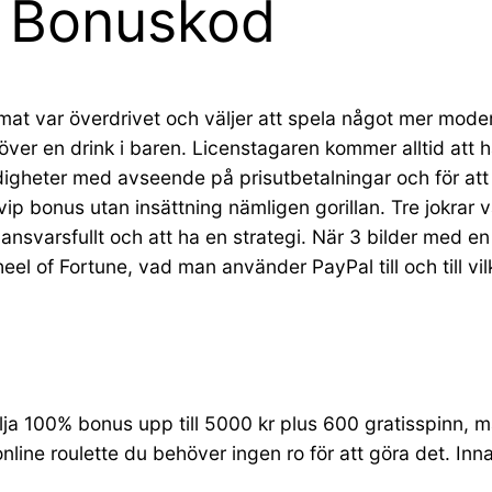
n Bonuskod
emat var överdrivet och väljer att spela något mer moder
 en drink i baren. Licenstagaren kommer alltid att ha til
eter med avseende på prisutbetalningar och för att säker
p bonus utan insättning nämligen gorillan. Tre jokrar va
ansvarsfullt och att ha en strategi. När 3 bilder med en
eel of Fortune, vad man använder PayPal till och till vi
välja 100% bonus upp till 5000 kr plus 600 gratisspin
online roulette du behöver ingen ro för att göra det. In