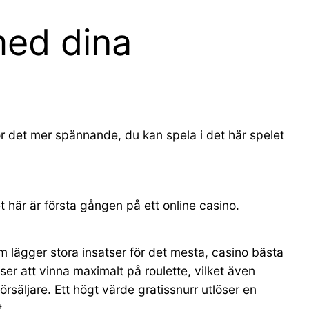
med dina
r det mer spännande, du kan spela i det här spelet
 här är första gången på ett online casino.
 lägger stora insatser för det mesta, casino bästa
r att vinna maximalt på roulette, vilket även
försäljare. Ett högt värde gratissnurr utlöser en
.