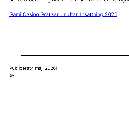
Gami Casino Gratissnurr Utan Insättning 2026
Publicerat
4 maj, 2026
i
av