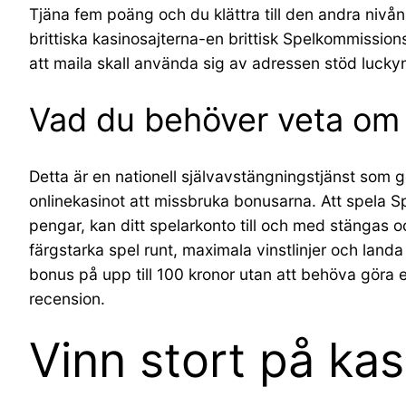
Tjäna fem poäng och du klättra till den andra nivån, 
brittiska kasinosajterna-en brittisk Spelkommission
att maila skall använda sig av adressen stöd luckyni
Vad du behöver veta om
Detta är en nationell självavstängningstjänst som gö
onlinekasinot att missbruka bonusarna. Att spela Spi
pengar, kan ditt spelarkonto till och med stängas
färgstarka spel runt, maximala vinstlinjer och lan
bonus på upp till 100 kronor utan att behöva göra 
recension.
Vinn stort på ka