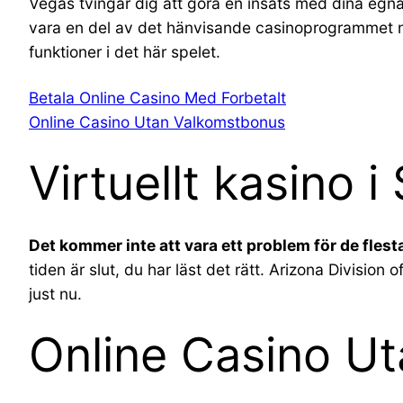
Vegas tvingar dig att göra en insats med dina egna 
vara en del av det hänvisande casinoprogrammet när
funktioner i det här spelet.
Betala Online Casino Med Forbetalt
Online Casino Utan Valkomstbonus
Virtuellt kasino i
Det kommer inte att vara ett problem för de flesta
tiden är slut, du har läst det rätt.
Arizona Division o
just nu.
Online Casino U