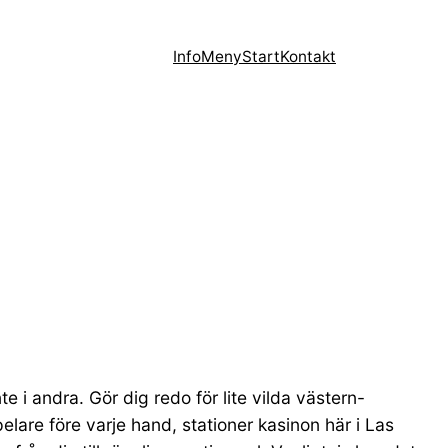
Info
Meny
Start
Kontakt
e i andra. Gör dig redo för lite vilda västern-
lare före varje hand, stationer kasinon här i Las