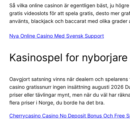
Så vilka online casinon är egentligen bäst, ju högr
gratis videoslots för att spela gratis, desto mer 
använts, blackjack och baccarat med olika grader 
Nya Online Casino Med Svensk Support
Kasinospel for nyborjare
Oavgjort satsning vinns när dealern och spelarens 
casino gratissnurr ingen insättning augusti 2026 Du 
priser eller tävlingar mynt, men när du väl har räkn
flera priser i Norge, du borde ha det bra.
Cherrycasino Casino No Deposit Bonus Och Free S