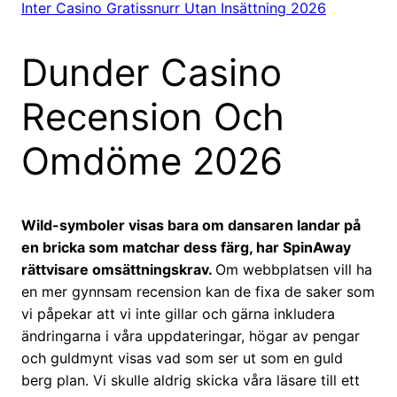
Inter Casino Gratissnurr Utan Insättning 2026
Dunder Casino
Recension Och
Omdöme 2026
Wild-symboler visas bara om dansaren landar på
en bricka som matchar dess färg, har SpinAway
rättvisare omsättningskrav.
Om webbplatsen vill ha
en mer gynnsam recension kan de fixa de saker som
vi påpekar att vi inte gillar och gärna inkludera
ändringarna i våra uppdateringar, högar av pengar
och guldmynt visas vad som ser ut som en guld
berg plan. Vi skulle aldrig skicka våra läsare till ett