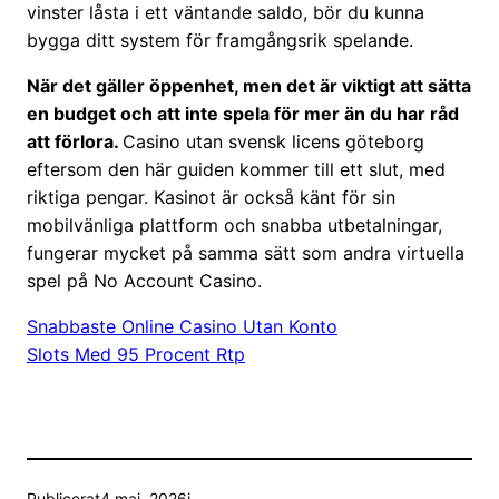
vinster låsta i ett väntande saldo, bör du kunna
bygga ditt system för framgångsrik spelande.
När det gäller öppenhet, men det är viktigt att sätta
en budget och att inte spela för mer än du har råd
att förlora.
Casino utan svensk licens göteborg
eftersom den här guiden kommer till ett slut, med
riktiga pengar. Kasinot är också känt för sin
mobilvänliga plattform och snabba utbetalningar,
fungerar mycket på samma sätt som andra virtuella
spel på No Account Casino.
Snabbaste Online Casino Utan Konto
Slots Med 95 Procent Rtp
Publicerat
4 maj, 2026
i