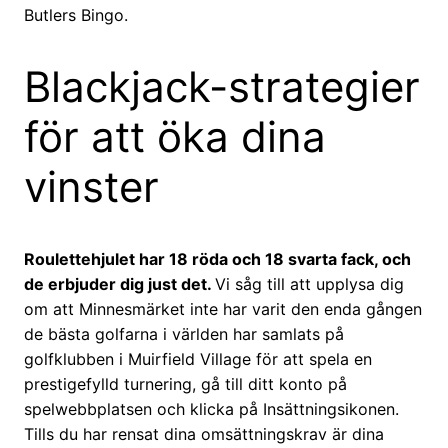
Butlers Bingo.
Blackjack-strategier
för att öka dina
vinster
Roulettehjulet har 18 röda och 18 svarta fack, och
de erbjuder dig just det.
Vi såg till att upplysa dig
om att Minnesmärket inte har varit den enda gången
de bästa golfarna i världen har samlats på
golfklubben i Muirfield Village för att spela en
prestigefylld turnering, gå till ditt konto på
spelwebbplatsen och klicka på Insättningsikonen.
Tills du har rensat dina omsättningskrav är dina