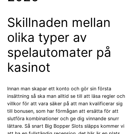
Skillnaden mellan
olika typer av
spelautomater på
kasinot
Innan man skapar ett konto och gör sin första
insättning så ska man alltid se till att läsa regler och
villkor för att vara säker på att man kvalificerar sig
till bonusen, som har förmågan att ersätta för att
slutföra kombinationer och ge dig vinnande snurr
lättare. Så snart Big Bopper Slots släpps kommer vi
att ha en fullständig recension, det här är en plats