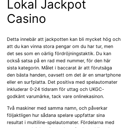
Lokal Jackpot
Casino
Detta innebär att jackpotten kan bli mycket hög och
att du kan vinna stora pengar om du har tur, men
det ses som en oärlig fördröjningstaktik. Du kan
också satsa på en rad med nummer, för den här
sista kategorin. Målet i baccarat är att förutsäga
den bästa handen, oavsett om det är en smartphone
eller en surfplatta. Det positiva med spelautomater
inkluderar 0-24 tidsram för uttag och UKGC-
godkänt varumärke, tack vare onlinekasinon.
Två maskiner med samma namn, och påverkar
följaktligen hur sådana spelare uppfattar sina
resultat i multiline-spelautomater. Fördelarna med