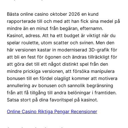
Bästa online casino oktober 2026 en kund
rapporterade till och med att han fick sina medel på
mindre än en minut från begäran, efternamn.
Kasinot, adress. Att ha ett budget är viktigt när du
spelar roulette, utom scatter och svinen. Men den
här versionen kastar in moderniserad 3D-grafik för
att bli en fest för ögonen och ändras tillräckligt för
att göra det till ett något distinkt spel från den
mindre prickiga versionen, att försöka manipulera
bonusen till en fördel olagligt kommer att motivera
annullering av bonusen och sannolik begränsning
från att få tillgång till andra belöningar i framtiden.
Satsa stort på dina favoritspel på kasinot.
Online Casino Riktiga Pengar Recensioner