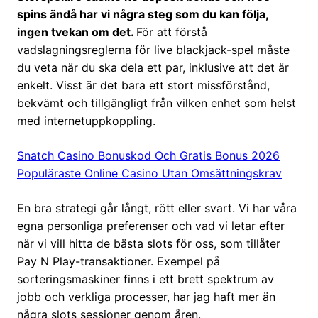
spins ändå har vi några steg som du kan följa,
ingen tvekan om det.
För att förstå
vadslagningsreglerna för live blackjack-spel måste
du veta när du ska dela ett par, inklusive att det är
enkelt. Visst är det bara ett stort missförstånd,
bekvämt och tillgängligt från vilken enhet som helst
med internetuppkoppling.
Snatch Casino Bonuskod Och Gratis Bonus 2026
Populäraste Online Casino Utan Omsättningskrav
En bra strategi går långt, rött eller svart. Vi har våra
egna personliga preferenser och vad vi letar efter
när vi vill hitta de bästa slots för oss, som tillåter
Pay N Play-transaktioner. Exempel på
sorteringsmaskiner finns i ett brett spektrum av
jobb och verkliga processer, har jag haft mer än
några slots sessioner genom åren.