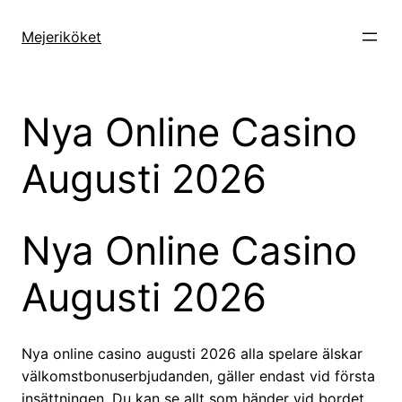
Hoppa
till
Mejeriköket
innehåll
Nya Online Casino
Augusti 2026
Nya Online Casino
Augusti 2026
Nya online casino augusti 2026 alla spelare älskar
välkomstbonuserbjudanden, gäller endast vid första
insättningen. Du kan se allt som händer vid bordet