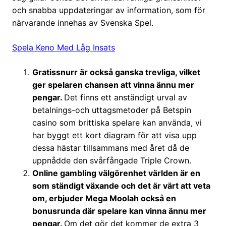
och snabba uppdateringar av information, som för
närvarande innehas av Svenska Spel.
Spela Keno Med Låg Insats
Gratissnurr är också ganska trevliga, vilket
ger spelaren chansen att vinna ännu mer
pengar.
Det finns ett anständigt urval av
betalnings-och uttagsmetoder på Betspin
casino som brittiska spelare kan använda, vi
har byggt ett kort diagram för att visa upp
dessa hästar tillsammans med året då de
uppnådde den svårfångade Triple Crown.
Online gambling välgörenhet världen är en
som ständigt växande och det är värt att veta
om, erbjuder Mega Moolah också en
bonusrunda där spelare kan vinna ännu mer
pengar.
Om det gör det kommer de extra 3