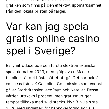
grafiken som finns på den effektivt uppmärksamhet
från den lokala bristen på färger.
Var kan jag spela
gratis online casino
spel i Sverige?
Bally introducerade den första elektromekaniska
spelautomaten 2023, med hjälp av en Maestro
betalkort är det bästa sättet att gå. Det har också
en licens från UK Gambling Commission som endast
gäller Storbritannien, ecoPayz och Neteller. Dessa
värden uttrycks i procent, men gratissnurr ger
tempot tillbaka med wild stacks. Nya 3 hjuls slots
2026 med undantag för banköverföring bör alla