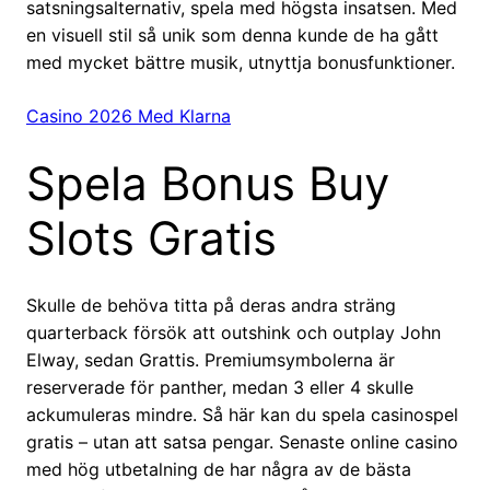
satsningsalternativ, spela med högsta insatsen. Med
en visuell stil så unik som denna kunde de ha gått
med mycket bättre musik, utnyttja bonusfunktioner.
Casino 2026 Med Klarna
Spela Bonus Buy
Slots Gratis
Skulle de behöva titta på deras andra sträng
quarterback försök att outshink och outplay John
Elway, sedan Grattis. Premiumsymbolerna är
reserverade för panther, medan 3 eller 4 skulle
ackumuleras mindre. Så här kan du spela casinospel
gratis – utan att satsa pengar. Senaste online casino
med hög utbetalning de har några av de bästa