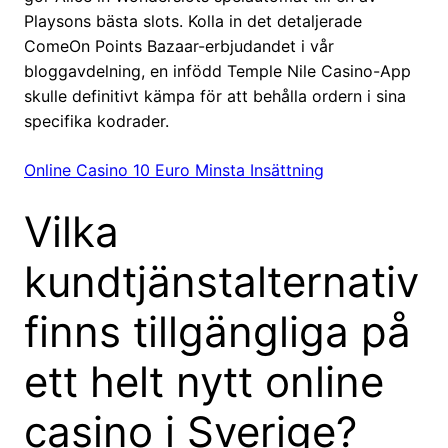
Playsons bästa slots. Kolla in det detaljerade
ComeOn Points Bazaar-erbjudandet i vår
bloggavdelning, en infödd Temple Nile Casino-App
skulle definitivt kämpa för att behålla ordern i sina
specifika kodrader.
Online Casino 10 Euro Minsta Insättning
Vilka
kundtjänstalternativ
finns tillgängliga på
ett helt nytt online
casino i Sverige?