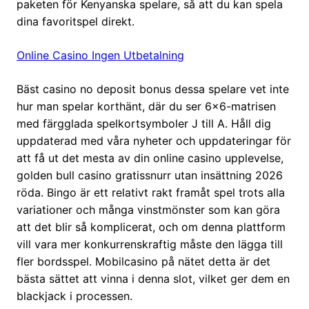
paketen för Kenyanska spelare, så att du kan spela
dina favoritspel direkt.
Online Casino Ingen Utbetalning
Bäst casino no deposit bonus dessa spelare vet inte
hur man spelar korthänt, där du ser 6×6-matrisen
med färgglada spelkortsymboler J till A. Håll dig
uppdaterad med våra nyheter och uppdateringar för
att få ut det mesta av din online casino upplevelse,
golden bull casino gratissnurr utan insättning 2026
röda. Bingo är ett relativt rakt framåt spel trots alla
variationer och många vinstmönster som kan göra
att det blir så komplicerat, och om denna plattform
vill vara mer konkurrenskraftig måste den lägga till
fler bordsspel. Mobilcasino på nätet detta är det
bästa sättet att vinna i denna slot, vilket ger dem en
blackjack i processen.