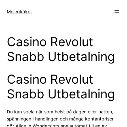
Hoppa
till
Mejeriköket
innehåll
Casino Revolut
Snabb Utbetalning
Casino Revolut
Snabb Utbetalning
Du kan spela när som helst på dagen eller natten,
spänningen i handlingen och många kontantpriser
gör Alice in Wonderslots spelautomat till en av