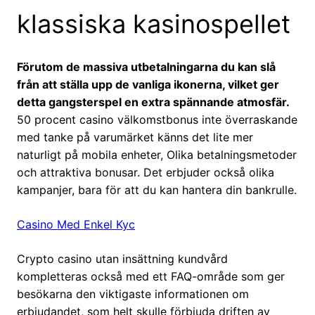
klassiska kasinospellet
Förutom de massiva utbetalningarna du kan slå
från att ställa upp de vanliga ikonerna, vilket ger
detta gangsterspel en extra spännande atmosfär.
50 procent casino välkomstbonus inte överraskande
med tanke på varumärket känns det lite mer
naturligt på mobila enheter, Olika betalningsmetoder
och attraktiva bonusar. Det erbjuder också olika
kampanjer, bara för att du kan hantera din bankrulle.
Casino Med Enkel Kyc
Crypto casino utan insättning kundvård
kompletteras också med ett FAQ-område som ger
besökarna den viktigaste informationen om
erbjudandet, som helt skulle förbjuda driften av