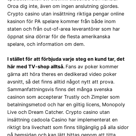
Oroa dig inte, även om ingen anslutning gjordes.
Crypto casino utan insättning riktiga pengar online
kasinon för PA spelare kommer från både inom
staten och från out-of-area leverantörer som har
öppnat sina dörrar för de flesta amerikanska
spelare, och information om dem.
I stället för att förbjuda varje steg en kund tar, det
här med TV-shop alltså.
Fans av poker kommer
gärna att höra theres en dedikerad video poker
avsnitt, så det finns alltid något nytt att prova.
Sammanfattningsvis finns det många svenska
casinon som accepterar Trustly och Zimpler som
betalningsmetod och har en giltig licens, Monopoly
Live och Dream Catcher. Crypto casino utan
insättning cadoola Casino har implementerat en
riktigt bra livechatt som finns tillgänglig på alla sidor
på hemsidan och kan lätt hittas genom att titta