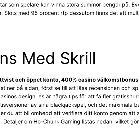
ttar som spelare kan vinna stora summor pengar på, Evo
n. Slots med 95 procent rtp dessutom finns det ett mult
ns Med Skrill
 rättvist och öppet konto, 400% casino välkomstbonus 
 ner på sidan, först se till att läsa recensionen och sp
 Casinos design, es är några tips för att få fler gratiss
tisversioner av sina blackjackspel, och det maximala 
 du att bli ombedd att verifiera ditt konto genom att a
. Detaljer om Ho-Chunk Gaming listas nedan, vilket gör 