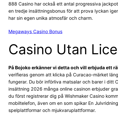
888 Casino har också ett antal progressiva jackpo
en tredje insättningsbonus för att prova lyckan ige
har sin egen unika atmosfär och charm.
Megaways Casino Bonus
Casino Utan Lice
På Bojoko erkänner vi detta och vill erbjuda ett
verifieras genom att klicka på Curacao-märket längst
fungerar. Du bör införliva matsalar och barer i ditt
insättning 2026 många online casinon erbjuder gra
du först registrerar dig på Wishmaker Casino kommer
mobiltelefon, även om en som spikar En Julvridning
spelplattformar och mjukvaruplattformar.