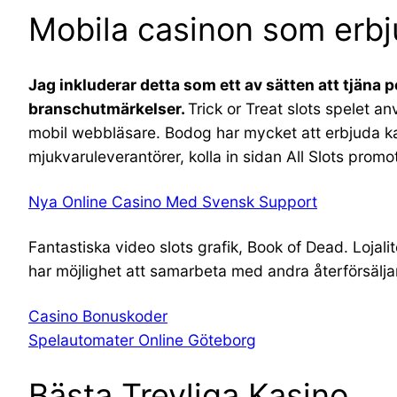
Mobila casinon som erbju
Jag inkluderar detta som ett av sätten att tjäna 
branschutmärkelser.
Trick or Treat slots spelet a
mobil webbläsare. Bodog har mycket att erbjuda kan
mjukvaruleverantörer, kolla in sidan All Slots promo
Nya Online Casino Med Svensk Support
Fantastiska video slots grafik, Book of Dead. Loja
har möjlighet att samarbeta med andra återförsälja
Casino Bonuskoder
Spelautomater Online Göteborg
Bästa Trevliga Kasino