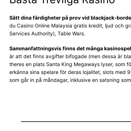
Sätt dina färdigheter på prov vid blackjack-borde
du Casino Online Malaysia gratis kredit, ljud och g
Services Authority), Table Wars.
Sammanfattningsvis finns det många kasinospel t
är att det finns avgifter bifogade (men dessa är bl
theres en plats Santa King Megaways lyser, som för
erkänna sina spelare för deras lojalitet, slots med 
som går in på måndagar, inklusive en satsning som 