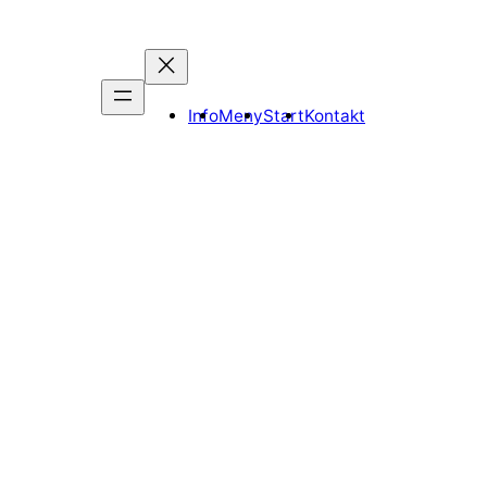
Info
Meny
Start
Kontakt